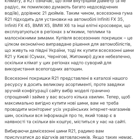
клімату, а R21 означає, що їхній внутрішній діаметр (а не
радіус, як помилково думають багато недосвідчених
водіїв), дорівнює 21 дюймів. Таким чином, всесезонна гума
R21 підходить для установки на автомобілі Infiniti FX 35,
Infiniti FX 45, BMW X5, BMW X6 та інші елітні кросовери, що
експлуатуються в регіонах з м'якими, теплими та
малосніжними зимами. Купівля всесезонних покришок – це
цілком економічно виправдане рішення для автомобілістів,
що живуть на півдні України, тоді як купити всесезонні шини
R21 у Києві (Сумах, Чернігові, Житомирі) дуже небезпечно,
оскільки клімат у цих регіонах надто суворий для
використання всепогодних автошин.
Всесезонні покришки R21 представлені в каталозі нашого
ресурсу в досить великому асортименті, проте завдяки
зручній конфігурації сайту вибір моделі гранично
спрощений і займе у вас всього кілька хвилин. Тепер, щоб
максимально вигідно купити нові шини, вам не треба
проводити моніторинг усіх українських інтернет-магазинів
шин, оскільки вся інформація про те, який товар є в
наявності та скільки він коштує, міститься у нас на сайті.
Вибираючи демісезонні шини R21, радимо вам
прислухатися до відгуків автовласників. Якщо таких немає,