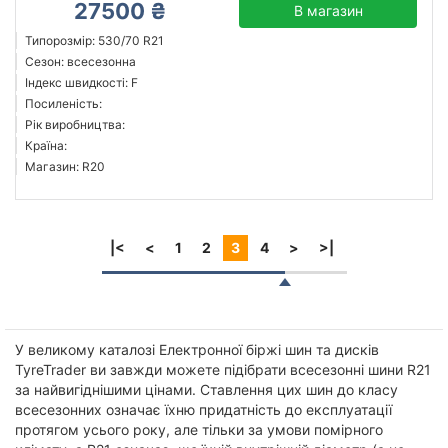
27500 ₴
В магазин
Типорозмір: 530/70 R21
Сезон: всесезонна
Індекс швидкості: F
Посиленість:
Рік виробництва:
Країна:
Магазин: R20
|<
<
1
2
3
4
>
>|
У великому каталозі Електронної біржі шин та дисків
TyreTrader ви завжди можете підібрати всесезонні шини R21
за найвигіднішими цінами. Ставлення цих шин до класу
всесезонних означає їхню придатність до експлуатації
протягом усього року, але тільки за умови помірного