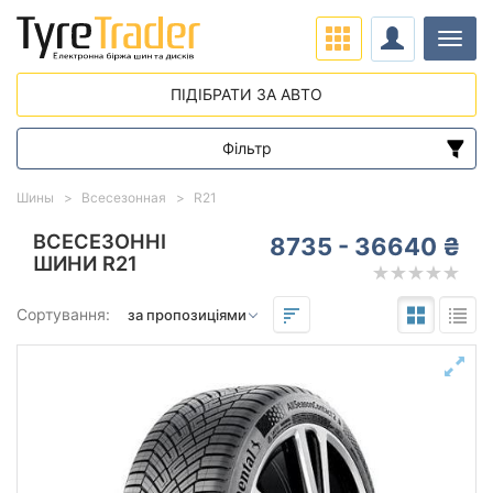
Навіг
ПІДІБРАТИ ЗА АВТО
Фільтр
Діапазон цін
Шины
Всесезонная
R21
від
до
ВСЕСЕЗОННІ
8735 - 36640 ₴
ШИНИ R21
Підбір за параметрами
Сортування:
21
Сезон