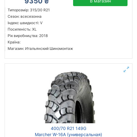
9350 ₴
В магазин
Типорозмір: 315/30 R21
Сезон: всесезонна
Індекс швидкості: V
Посиленість: XL
Рік виробництва: 2018
Країна:
Магазин: Итальянский Шиномонтаж
400/70 R21 149G
Marcher W-16A (универсальная)