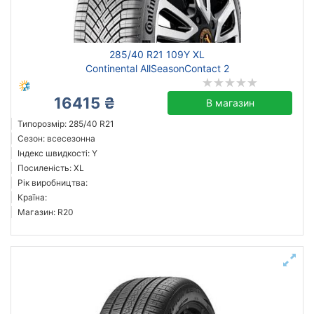
всесезонна
зимова нешип
зимова шип
285/40 R21 109Y XL
літня
Continental AllSeasonContact 2
16415 ₴
В магазин
Michelin
Типорозмір: 285/40 R21
Сезон: всесезонна
Continental
Індекс швидкості: Y
Goodyear
Посиленість: XL
Pirelli
Рік виробництва:
Країна:
Armforce
Магазин: R20
Gripmax
Kunlun
Long March
Всі бренди
Тип транспортного засобу