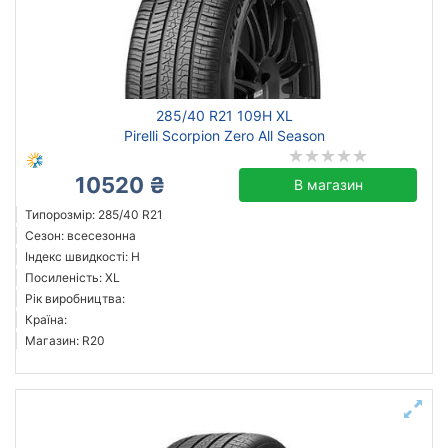
Посилена шина
Рік виробництва
Країна виробництва
285/40 R21 109H XL
Pirelli Scorpion Zero All Season
10520 ₴
В магазин
Скинути
Підібрати
Типорозмір: 285/40 R21
Сезон: всесезонна
Індекс швидкості: H
Посиленість: XL
Рік виробництва:
Країна:
Магазин: R20