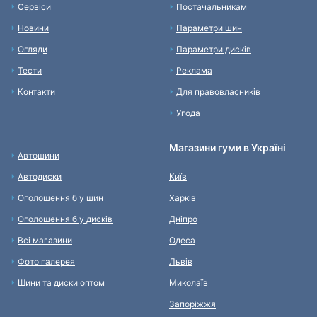
Сервіси
Постачальникам
Новини
Параметри шин
Огляди
Параметри дисків
Тести
Реклама
Контакти
Для правовласників
Угода
Магазини гуми в Україні
Автошини
Автодиски
Київ
Оголошення б у шин
Харків
Оголошення б у дисків
Дніпро
Всі магазини
Одеса
Фото галерея
Львів
Шини та диски оптом
Миколаїв
Запоріжжя