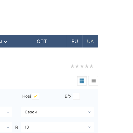
ри
ОПТ
RU
UA
Нові
Б/У