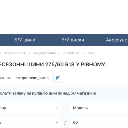
Б/У шини
Б/У диски
Аксесуа
Всесезонная
Внедорожник
275/60R18
Сумы
ЕСЕЗОННІ ШИНИ 275/60 R18 У РІВНОМУ.
вання:
слати заявку на купівлю шин понад 50 магазинів