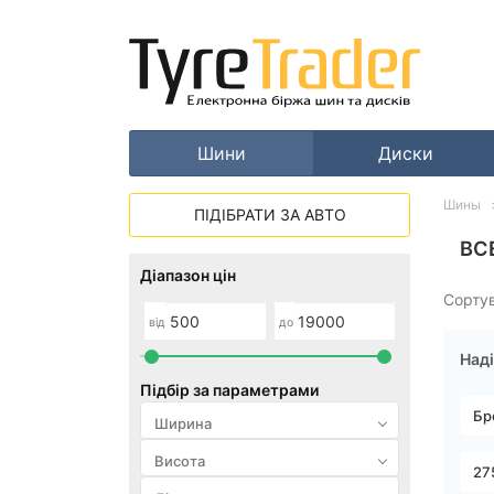
Шини
Диски
Шины
ПІДІБРАТИ ЗА АВТО
ВС
Діапазон цін
Сорту
від
до
Наді
Підбір за параметрами