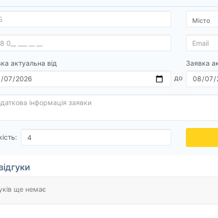
ка актуальна від
Заявка а
кість:
відгуки
уків ще немає