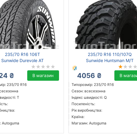
235/70 R16 106T
235/70 R16 110/107Q
Sunwide Durevole AT
Sunwide Huntsman M/T
24 ₴
4056 ₴
В магазин
В магаз
ір: 235/70 R16
Типорозмір: 235/70 R16
всесезонна
Сезон: всесезонна
видкості: T
Індекс швидкості: Q
ість:
Посиленість:
бництва:
Рік виробництва:
Країна:
: Autoguma
Магазин: Autoguma