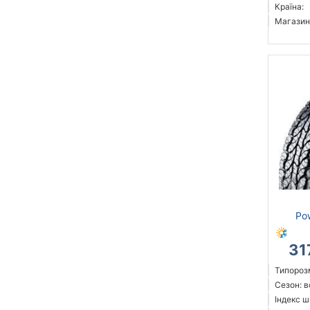
Країна:
Магазин
Po
31
Типорозм
Сезон: 
Індекс ш