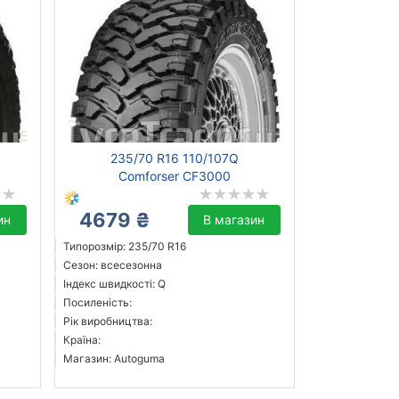
235/70 R16 110/107Q
Comforser CF3000
4679 ₴
ин
В магазин
Типорозмір: 235/70 R16
Сезон: всесезонна
Індекс швидкості: Q
Посиленість:
Рік виробництва:
Країна:
Магазин: Autoguma