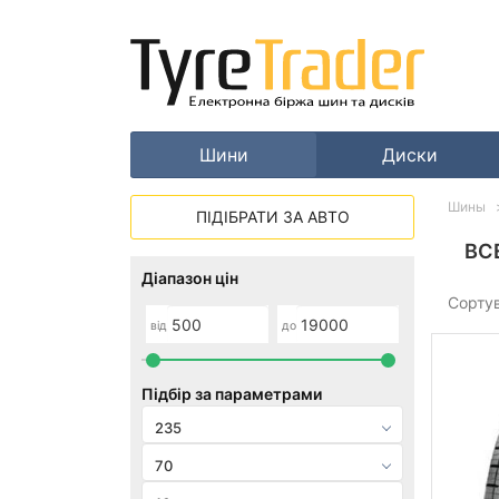
Шини
Диски
Шины
ПІДІБРАТИ ЗА АВТО
ВС
Діапазон цін
Сорту
від
до
Підбір за параметрами
235
70