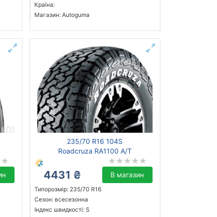
Країна:
Магазин: Autoguma
235/70 R16 104S
1
Roadcruza RA1100 A/T
4431 ₴
ин
В магазин
Типорозмір: 235/70 R16
Сезон: всесезонна
Індекс швидкості: S