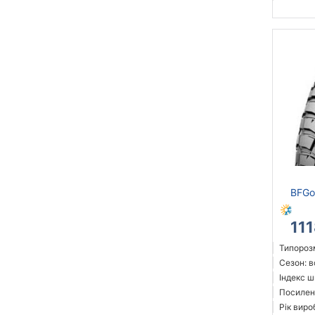
BFGo
11
Типорозм
Сезон: 
Індекс ш
Посилен
Рік виро