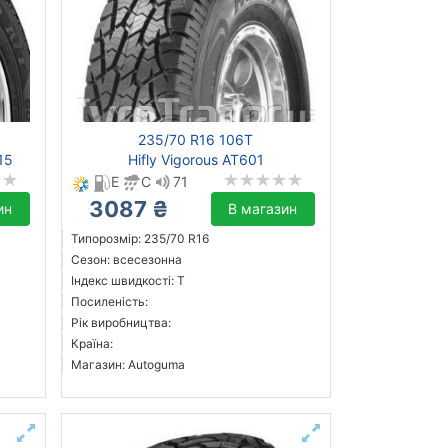
235/70 R16 106T
15
Hifly Vigorous AT601
E
C
71
3087 ₴
ин
В магазин
Типорозмір: 235/70 R16
Сезон: всесезонна
Індекс швидкості: T
Посиленість:
Рік виробництва:
Країна:
Магазин: Autoguma