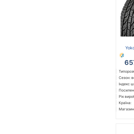
Yok
65
Типорозм
Сезон: 
Індекс ш
Посилен
Рік виро
Країна:
Магазин