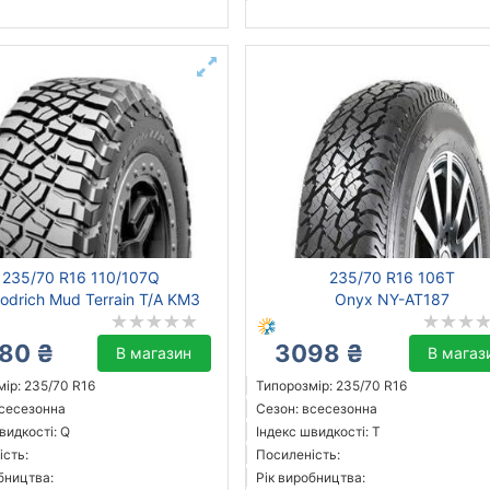
235/70 R16 110/107Q
235/70 R16 106T
odrich Mud Terrain T/A KM3
Onyx NY-AT187
180 ₴
3098 ₴
В магазин
В магаз
ір: 235/70 R16
Типорозмір: 235/70 R16
всесезонна
Сезон: всесезонна
видкості: Q
Індекс швидкості: T
ість:
Посиленість:
бництва:
Рік виробництва: