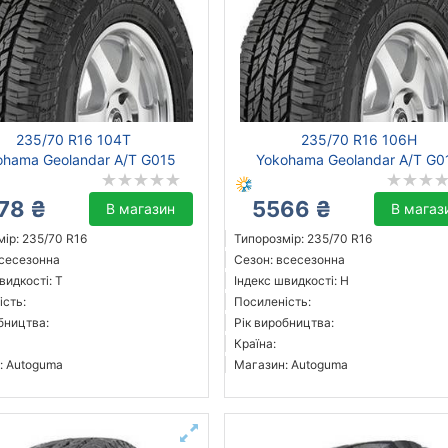
235/70 R16 104T
235/70 R16 106H
ohama Geolandar A/T G015
Yokohama Geolandar A/T G0
78 ₴
5566 ₴
В магазин
В магаз
ір: 235/70 R16
Типорозмір: 235/70 R16
всесезонна
Сезон: всесезонна
видкості: T
Індекс швидкості: H
ість:
Посиленість:
бництва:
Рік виробництва:
Країна:
: Autoguma
Магазин: Autoguma