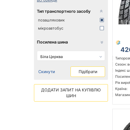
Всі бренди
Тип транспортного засобу
позашляховик
мікроавтобус
Посилена шина
42
Біла Церква
Типорозм
Сезон: 
Індекс ш
Скинути
Підібрати
Посилен
Рік виро
Країна:
ДОДАТИ ЗАПИТ НА КУПІВЛЮ
Магазин
ШИН