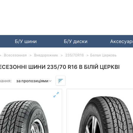
Б/У шини
Б/У диски
Аксесуа
Всесезонная
Внедорожник
235/70R16
Белая Церковь
ЕСЕЗОННІ ШИНИ 235/70 R16 В БІЛІЙ ЦЕРКВІ
вання: