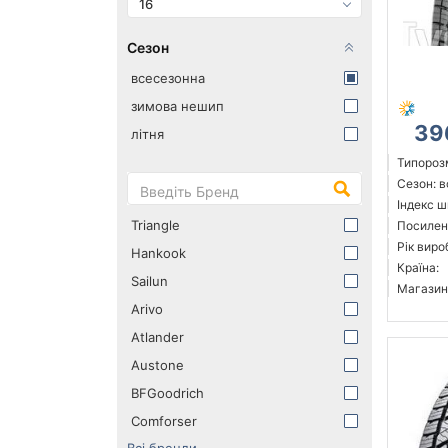
16
Сезон
всесезонна
зимова нешип
39
літня
Типорозм
Сезон: 
Індекс ш
Triangle
Посилен
Рік виро
Hankook
Країна:
Sailun
Магазин
Arivo
Atlander
Austone
BFGoodrich
Comforser