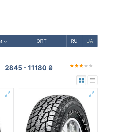
ри
ОПТ
RU
UA
2845 - 11180 ₴