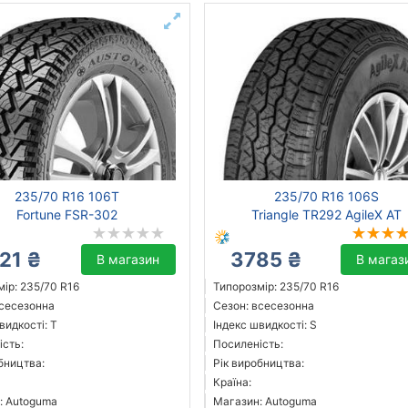
235/70 R16 106T
235/70 R16 106S
Fortune FSR-302
Triangle TR292 AgileX AT
21 ₴
3785 ₴
В магазин
В магаз
ір: 235/70 R16
Типорозмір: 235/70 R16
всесезонна
Сезон: всесезонна
видкості: T
Індекс швидкості: S
ість:
Посиленість:
бництва:
Рік виробництва:
Країна:
: Autoguma
Магазин: Autoguma