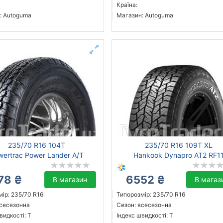
Країна:
: Autoguma
Магазин: Autoguma
235/70 R16 104T
235/70 R16 109T XL
wertrac Power Lander A/T
Hankook Dynapro AT2 RF1
78 ₴
6552 ₴
В магазин
В магаз
ір: 235/70 R16
Типорозмір: 235/70 R16
всесезонна
Сезон: всесезонна
видкості: T
Індекс швидкості: T