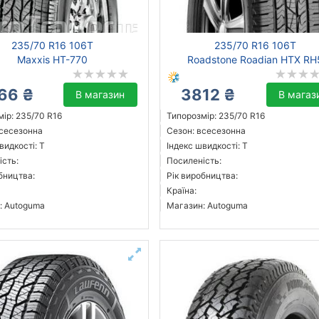
235/70 R16 106T
235/70 R16 106T
Maxxis HT-770
Roadstone Roadian HTX RH
66 ₴
3812 ₴
В магазин
В магаз
ір: 235/70 R16
Типорозмір: 235/70 R16
всесезонна
Сезон: всесезонна
видкості: T
Індекс швидкості: T
ість:
Посиленість:
бництва:
Рік виробництва:
Країна:
: Autoguma
Магазин: Autoguma