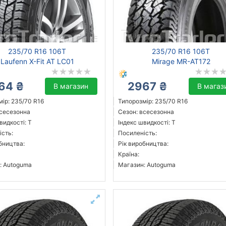
235/70 R16 106T
235/70 R16 106T
Laufenn X-Fit AT LC01
Mirage MR-AT172
64 ₴
2967 ₴
В магазин
В магаз
ір: 235/70 R16
Типорозмір: 235/70 R16
всесезонна
Сезон: всесезонна
видкості: T
Індекс швидкості: T
ість:
Посиленість:
бництва:
Рік виробництва:
Країна:
: Autoguma
Магазин: Autoguma