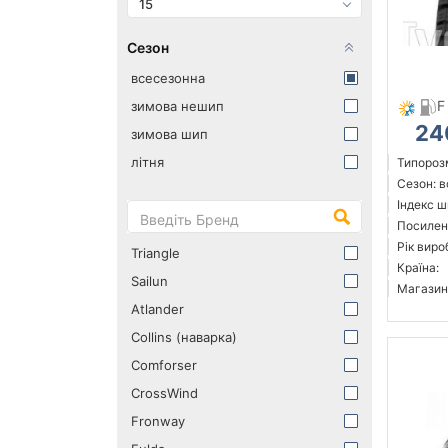
15
Сезон
всесезонна
F
зимова нешип
24
зимова шип
літня
Типорозм
Сезон: 
Індекс ш
Посилен
Рік виро
Triangle
Країна:
Sailun
Магазин
Atlander
Collins (наварка)
Comforser
CrossWind
Fronway