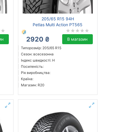
205/65 R15 94H
Petlas Multi Action PT565
2920 ₴
ин
В магазин
Типорозмір: 205/65 R15
Сезон: всесезонна
Індекс швидкості: H
Посиленість:
Рік виробництва:
Країна:
Магазин: R20