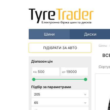
Шини
Диски
Шины
ПІДІБРАТИ ЗА АВТО
ВС
Діапазон цін
Сорту
від
до
Підбір за параметрами
205
65