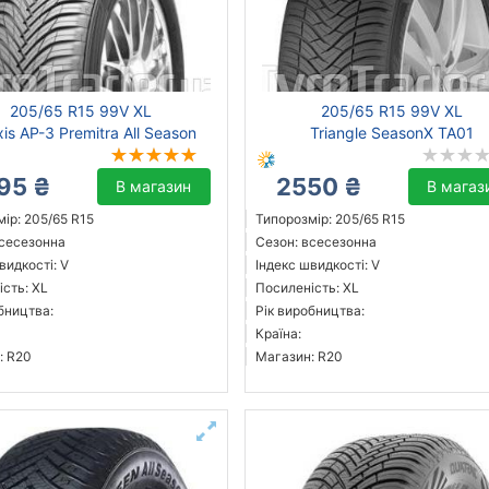
205/65 R15 99V XL
205/65 R15 99V XL
is AP-3 Premitra All Season
Triangle SeasonX TA01
95 ₴
2550 ₴
В магазин
В магаз
ір: 205/65 R15
Типорозмір: 205/65 R15
всесезонна
Сезон: всесезонна
видкості: V
Індекс швидкості: V
сть: XL
Посиленість: XL
бництва:
Рік виробництва:
Країна:
: R20
Магазин: R20