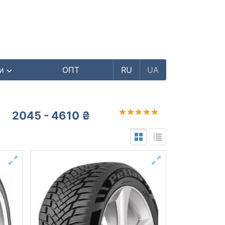
ри
ОПТ
RU
UA
2045 - 4610 ₴