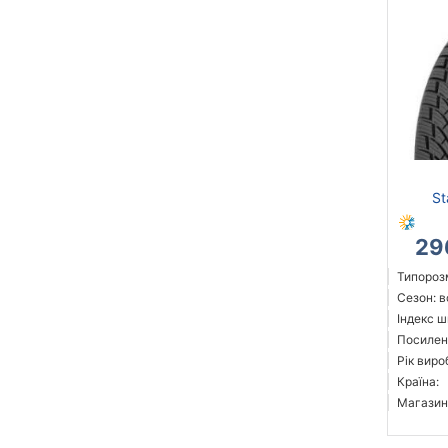
S
29
Типорозм
Сезон: 
Індекс ш
Посилен
Рік виро
Країна:
Магазин