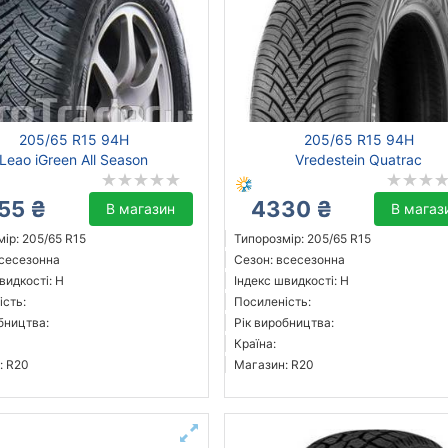
205/65 R15 94H
205/65 R15 94H
Leao iGreen All Season
Vredestein Quatrac
55 ₴
4330 ₴
В магазин
В магаз
ір: 205/65 R15
Типорозмір: 205/65 R15
всесезонна
Сезон: всесезонна
видкості: H
Індекс швидкості: H
ість:
Посиленість:
бництва:
Рік виробництва:
Країна:
: R20
Магазин: R20