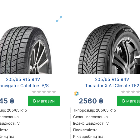
205/65 R15 94V
205/65 R15 94V
anvigator Catchfors A/S
Tourador X All Climate TF2
45 ₴
2560 ₴
В магазин
В магаз
ір: 205/65 R15
Типорозмір: 205/65 R15
всесезонна
Сезон: всесезонна
видкості: V
Індекс швидкості: V
ість:
Посиленість:
бництва:
Рік виробництва: