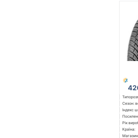
42
Типорозм
Сезон: 
Індекс ш
Посилені
Рік виро
Країна:
Магазин