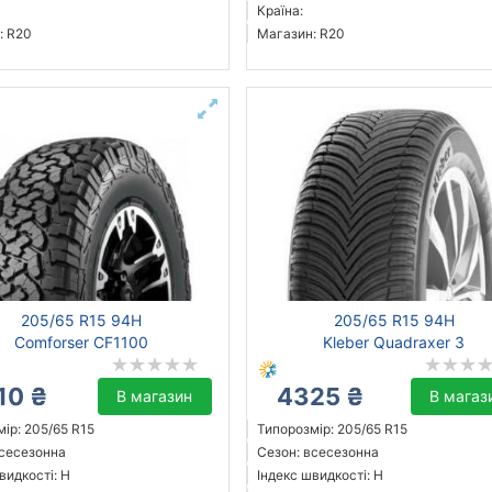
Країна:
: R20
Магазин: R20
205/65 R15 94H
205/65 R15 94H
Comforser CF1100
Kleber Quadraxer 3
10 ₴
4325 ₴
В магазин
В магаз
ір: 205/65 R15
Типорозмір: 205/65 R15
всесезонна
Сезон: всесезонна
видкості: H
Індекс швидкості: H