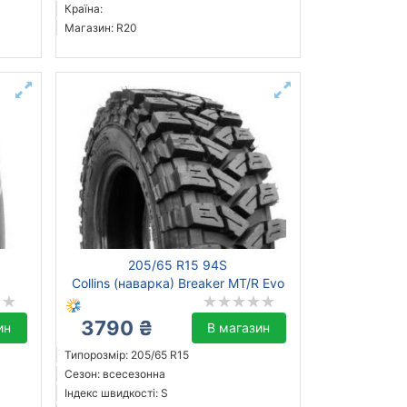
Країна:
Магазин: R20
205/65 R15 94S
Collins (наварка) Breaker MT/R Evo
3790 ₴
ин
В магазин
Типорозмір: 205/65 R15
Сезон: всесезонна
Індекс швидкості: S