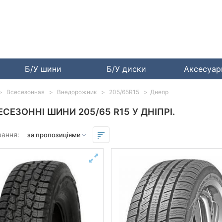
Б/У шини
Б/У диски
Аксесуа
Всесезонная
Внедорожник
205/65R15
Днепр
ЕСЕЗОННІ ШИНИ 205/65 R15 У ДНІПРІ.
вання: