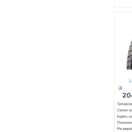
L
20
Типорозм
Сезон: 
Індекс ш
Посилен
Рік виро