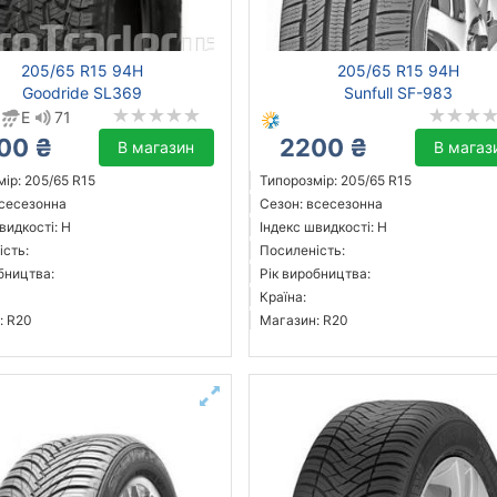
205/65 R15 94H
205/65 R15 94H
Goodride SL369
Sunfull SF-983
E
71
00 ₴
2200 ₴
В магазин
В магаз
ір: 205/65 R15
Типорозмір: 205/65 R15
всесезонна
Сезон: всесезонна
видкості: H
Індекс швидкості: H
ість:
Посиленість:
бництва:
Рік виробництва:
Країна:
: R20
Магазин: R20