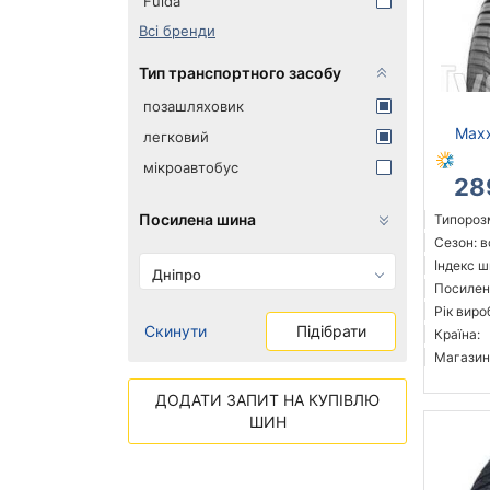
Fulda
Всі бренди
Тип транспортного засобу
позашляховик
Maxx
легковий
мікроавтобус
28
Посилена шина
Типорозм
Сезон: 
Індекс ш
Дніпро
Посилені
Рік виро
Скинути
Підібрати
Країна:
Магазин
ДОДАТИ ЗАПИТ НА КУПІВЛЮ
ШИН