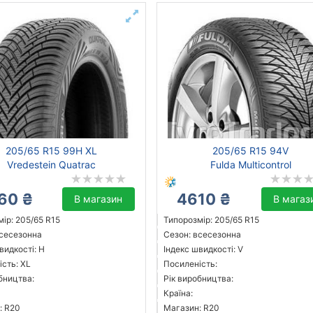
205/65 R15 99H XL
205/65 R15 94V
Vredestein Quatrac
Fulda Multicontrol
60 ₴
4610 ₴
В магазин
В магаз
ір: 205/65 R15
Типорозмір: 205/65 R15
всесезонна
Сезон: всесезонна
видкості: H
Індекс швидкості: V
сть: XL
Посиленість:
бництва:
Рік виробництва:
Країна:
: R20
Магазин: R20