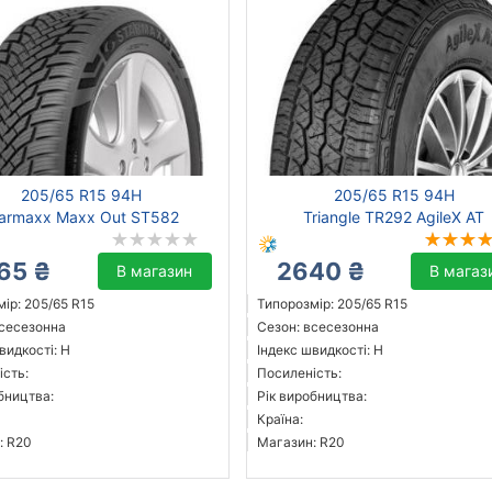
205/65 R15 94H
205/65 R15 94H
tarmaxx Maxx Out ST582
Triangle TR292 AgileX AT
65 ₴
2640 ₴
В магазин
В магаз
ір: 205/65 R15
Типорозмір: 205/65 R15
всесезонна
Сезон: всесезонна
видкості: H
Індекс швидкості: H
ість:
Посиленість:
бництва:
Рік виробництва:
Країна:
: R20
Магазин: R20