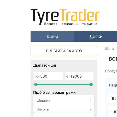
Шини
Диски
Шины
ПІДІБРАТИ ЗА АВТО
ВС
Діапазон цін
Сорту
від
до
Наді
Підбір за параметрами