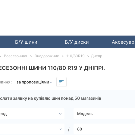
Б/У шини
Б/У диски
Аксесуа
Всесезонная
Внедорожник
110/80R19
Днепр
ЕСЕЗОННІ ШИНИ 110/80 R19 У ДНІПРІ.
вання:
слати заявку на купівлю шин понад 50 магазинів