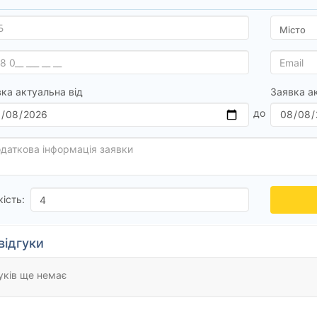
ка актуальна від
Заявка а
кість:
відгуки
уків ще немає