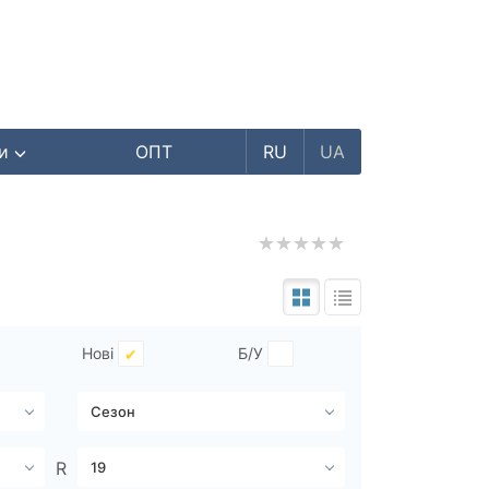
ри
ОПТ
RU
UA
Нові
Б/У