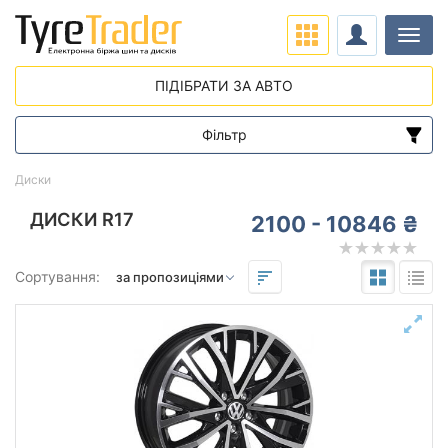
Навіг
ПІДІБРАТИ ЗА АВТО
Фільтр
Діапазон цін
Диски
від
до
ДИСКИ R17
2100 - 10846 ₴
Підбір за параметрами
Сортування:
Виліт (ET)
від
до