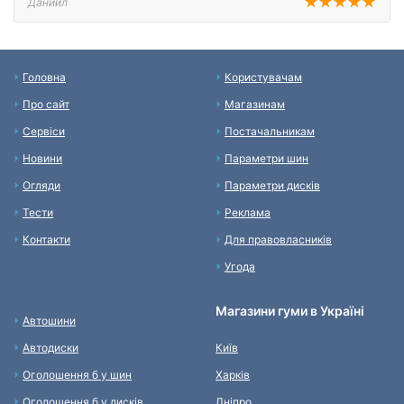
Даниил
Головна
Користувачам
Про сайт
Магазинам
Сервіси
Постачальникам
Новини
Параметри шин
Огляди
Параметри дисків
Тести
Реклама
Контакти
Для правовласників
Угода
Магазини гуми в Україні
Автошини
Автодиски
Київ
Оголошення б у шин
Харків
Оголошення б у дисків
Дніпро