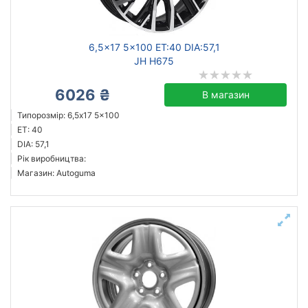
Ступиця (dia)
6,5x17 5x100 ET:40 DIA:57,1
від
до
JH H675
6026 ₴
В магазин
Steel
Типорозмір: 6,5x17 5x100
ET: 40
ZW
DIA: 57,1
ALST (KFZ)
Рік виробництва:
Mak
Магазин: Autoguma
ZF
Flow Forming
GT
Aez
Усі бренди
Тип диска