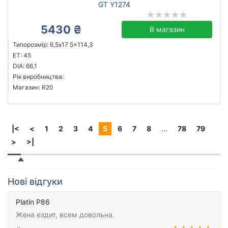
GT Y1274
5430 ₴
В магазин
Типорозмір: 6,5x17 5x114,3
ET: 45
DIA: 66,1
Рік виробництва:
Магазин: R20
|<
<
1
2
3
4
5
6
7
8
...
78
79
>
>|
Нові відгуки
Platin P86
Жена ездит, всем довольна.