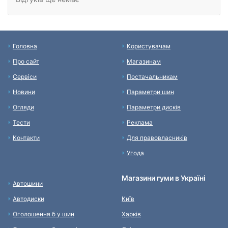
Головна
Користувачам
Про сайт
Магазинам
Сервіси
Постачальникам
Новини
Параметри шин
Огляди
Параметри дисків
Тести
Реклама
Контакти
Для правовласників
Угода
Магазини гуми в Україні
Автошини
Автодиски
Київ
Оголошення б у шин
Харків