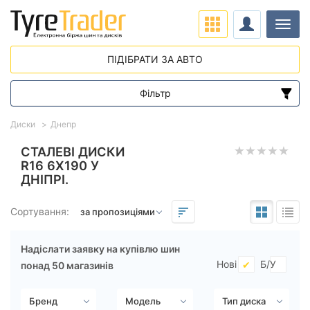
Навіг
ПІДІБРАТИ ЗА АВТО
Фільтр
Діапазон цін
Диски
Днепр
від
до
СТАЛЕВІ ДИСКИ
R16 6X190 У
ДНІПРІ.
Підбір за параметрами
Сортування:
Надіслати заявку на купівлю шин
Нові
Б/У
понад 50 магазинів
Виліт (ET)
від
до