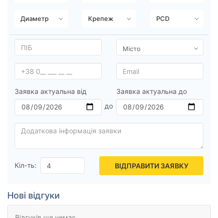
Ступиця (dia)
від
до
Усі бренди
Заявка актуальна від
Заявка актуальна до
Тип диска
Скинути
Підібрати
Кіл-ть:
ВІДПРАВИТИ ЗАЯВКУ
Нові відгуки
Відгуків ще немає