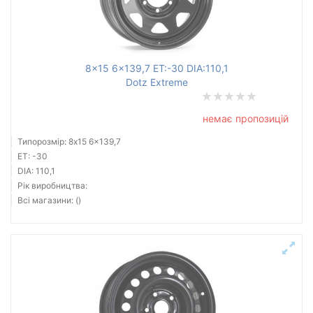
Ступиця (dia)
від
до
8x15 6x139,7 ET:-30 DIA:110,1
Dotz Extreme
Усі бренди
немає пропозицій
Тип диска
Типорозмір: 8x15 6x139,7
ET: -30
DIA: 110,1
Рік виробництва:
Всі магазини: ()
Скинути
Підібрати