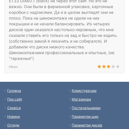
ET33 DIA60.1 (black) не через этот сайт. Но это не
важно. Они были в фирменной упаковке, картонные
коробки с надписями. Да и в целом выглядят они не
плохо. Пока на шиномонтаже не одели на них
покрышки и не начали балансировать. Из четырех
дисков один оказался настолько неровным, что мне
сказали ставить его только на зад и быстро не ездить.
(собственно зимой я лихачить и не собирался). И
добавили что диски низкого качества.
Шиномонтажники профессиональные и опытные, (не
"гаражные")
Иван
Головна
Користувачам
Про сайт
Магазинам
Сервіси
Постачальникам
Новини
Параметри шин
Огляди
Параметри дисків