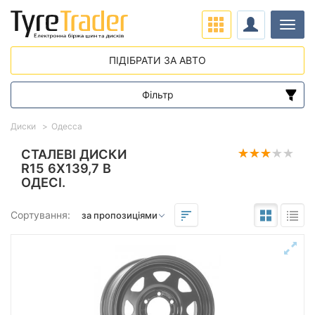
Навіг
ПІДІБРАТИ ЗА АВТО
Фільтр
Діапазон цін
Диски
Одесса
від
до
СТАЛЕВІ ДИСКИ
R15 6X139,7 В
ОДЕСІ.
Підбір за параметрами
Сортування:
Виліт (ET)
від
до