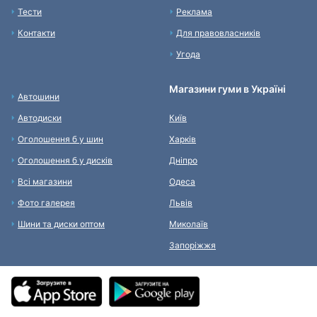
Тести
Реклама
Контакти
Для правовласників
Угода
Магазини гуми в Україні
Автошини
Автодиски
Київ
Оголошення б у шин
Харків
Оголошення б у дисків
Дніпро
Всі магазини
Одеса
Фото галерея
Львів
Шини та диски оптом
Миколаїв
Запоріжжя