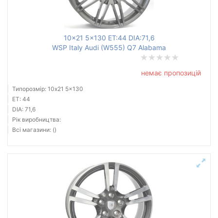
Ступиця (dia)
від
до
10x21 5x130 ET:44 DIA:71,6
WSP Italy Audi (W555) Q7 Alabama
немає пропозицій
Усі бренди
Типорозмір: 10x21 5x130
Тип диска
ET: 44
DIA: 71,6
Рік виробництва:
Всі магазини: ()
Скинути
Підібрати