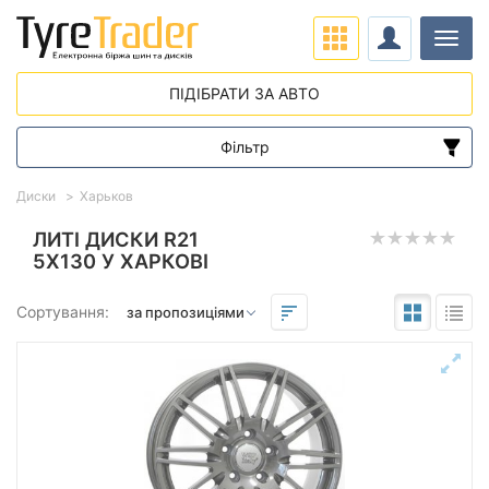
Навіг
ПІДІБРАТИ ЗА АВТО
Фільтр
Діапазон цін
Диски
Харьков
від
до
ЛИТІ ДИСКИ R21
5X130 У ХАРКОВІ
Підбір за параметрами
Сортування:
Виліт (ET)
від
до