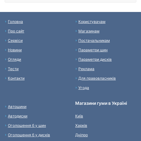
Головна
Користувачам
Про сайт
Магазинам
Сервіси
Постачальникам
Новини
Параметри шин
Огляди
Параметри дисків
Тести
Реклама
Контакти
Для правовласників
Угода
Магазини гуми в Україні
Автошини
Автодиски
Київ
Оголошення б у шин
Харків
Оголошення б у дисків
Дніпро