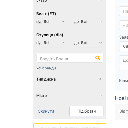
Виліт (ET)
від
до
Ступиця (dia)
Заяв
від
до
Усі бренди
Тип диска
Кіль
Нові 
Скинути
Підібрати
Відг