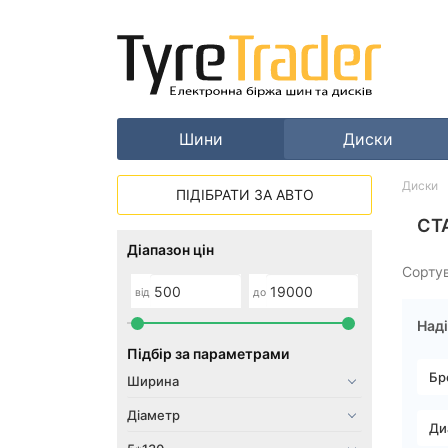
Шини
Диски
Диски
ПІДІБРАТИ ЗА АВТО
СТ
Діапазон цін
Сорту
від
до
Наді
Підбір за параметрами