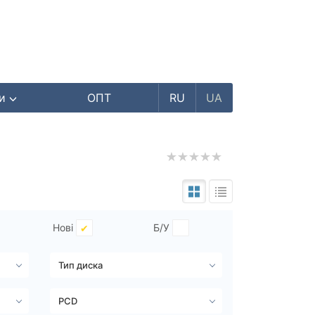
ри
ОПТ
RU
UA
Нові
Б/У