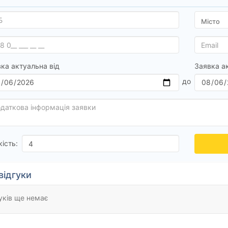
ка актуальна від
Заявка а
кість:
відгуки
уків ще немає