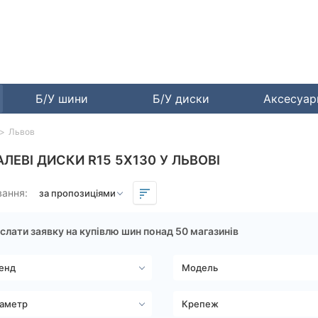
Б/У шини
Б/У диски
Аксесуа
Львов
АЛЕВІ ДИСКИ R15 5X130 У ЛЬВОВІ
вання:
слати заявку на купівлю шин понад 50 магазинів