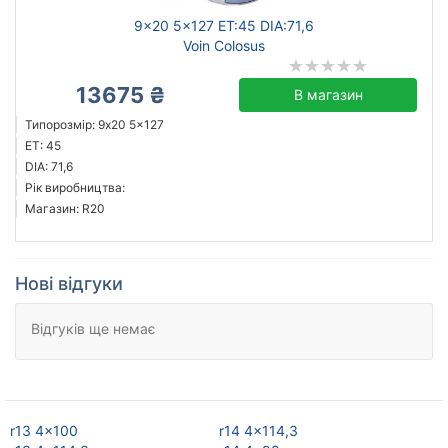
9x20 5x127 ET:45 DIA:71,6
Voin Colosus
13675 ₴
В магазин
Типорозмір: 9x20 5x127
ET: 45
DIA: 71,6
Рік виробництва:
Магазин: R20
Нові відгуки
Відгуків ще немає
r13 4x100
r14 4x114,3
r1