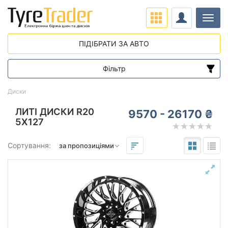
Навіг
ПІДІБРАТИ ЗА АВТО
Фільтр
Діапазон цін
Диски
від
до
ЛИТІ ДИСКИ R20
9570 - 26170 ₴
5X127
Підбір за параметрами
Сортування:
Виліт (ET)
від
до