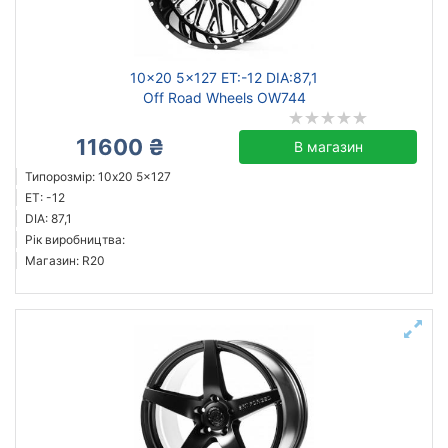
Ступиця (dia)
від
до
10x20 5x127 ET:-12 DIA:87,1
Off Road Wheels OW744
11600 ₴
В магазин
ZW
Типорозмір: 10x20 5x127
JH
ET: -12
Off Road Wheels
DIA: 87,1
Рік виробництва:
Voin
Магазин: R20
WS Forged
Усі бренди
Тип диска
литий