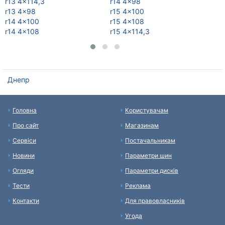
r13 4x114,3
r14 4x98
r1
r13 4x98
r15 4x100
r1
r14 4x100
r15 4x108
r1
r14 4x108
r15 4x114,3
r1
Днепр
Головна
Користувачам
Про сайт
Магазинам
Сервіси
Постачальникам
Новини
Параметри шин
Огляди
Параметри дисків
Тести
Реклама
Контакти
Для правовласників
Угода