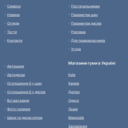
Сервіси
Постачальникам
Новини
Параметри шин
Огляди
Параметри дисків
Тести
Реклама
Контакти
Для правовласників
Угода
Магазини гуми в Україні
Автошини
Автодиски
Київ
Оголошення б у шин
Харків
Оголошення б у дисків
Дніпро
Всі магазини
Одеса
Фото галерея
Львів
Шини та диски оптом
Миколаїв
Запоріжжя