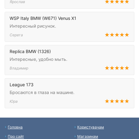
Ярослав
WSP Italy BMW (W671) Venus X1
Интересный рисунок.
Серега
Replica BMW (1326)
Интересные, удобно мыть.
Владимир
League 173
Бросаются в глаза на машине.
Юра
Головна
Користувачам
Про сайт
Магазинам