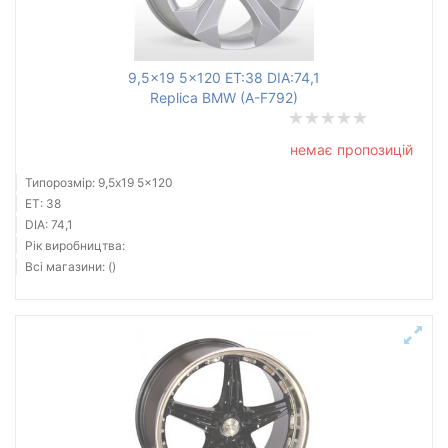
Ступиця (dia)
від
до
9,5x19 5x120 ET:38 DIA:74,1
Replica BMW (A-F792)
немає пропозицій
Усі бренди
Типорозмір: 9,5x19 5x120
Тип диска
ET: 38
DIA: 74,1
Рік виробництва:
Всі магазини: ()
Скинути
Підібрати