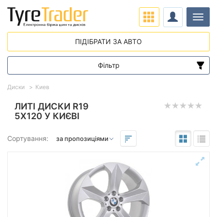
Навіг
ПІДІБРАТИ ЗА АВТО
Фільтр
Діапазон цін
Диски
Киев
від
до
ЛИТІ ДИСКИ R19
5X120 У КИЄВІ
Підбір за параметрами
Сортування:
Виліт (ET)
від
до