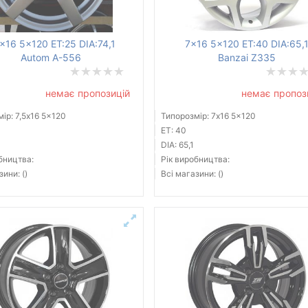
5x16 5x120 ET:25 DIA:74,1
7x16 5x120 ET:40 DIA:65,
Autom A-556
Banzai Z335
немає пропозицій
немає пропоз
ір: 7,5x16 5x120
Типорозмір: 7x16 5x120
ET: 40
DIA: 65,1
бництва:
Рік виробництва:
зини: ()
Всі магазини: ()