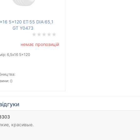
x16 5x120 ET:55 DIA:65,1
GT Y0473
немає пропозицій
ір: 6,5x16 5x120
бництва:
зини: ()
відгуки
3303
пкие, красивые.