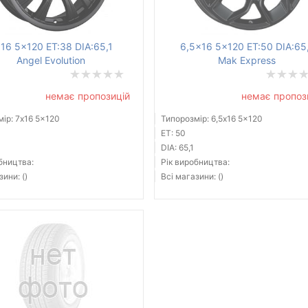
16 5x120 ET:38 DIA:65,1
6,5x16 5x120 ET:50 DIA:65
Angel Evolution
Mak Express
немає пропозицій
немає пропоз
ір: 7x16 5x120
Типорозмір: 6,5x16 5x120
ET: 50
DIA: 65,1
бництва:
Рік виробництва:
зини: ()
Всі магазини: ()