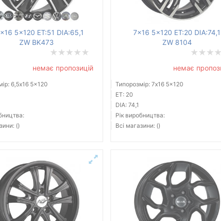
x16 5x120 ET:51 DIA:65,1
7x16 5x120 ET:20 DIA:74,1
ZW BK473
ZW 8104
немає пропозицій
немає пропоз
ір: 6,5x16 5x120
Типорозмір: 7x16 5x120
ET: 20
DIA: 74,1
бництва:
Рік виробництва:
зини: ()
Всі магазини: ()