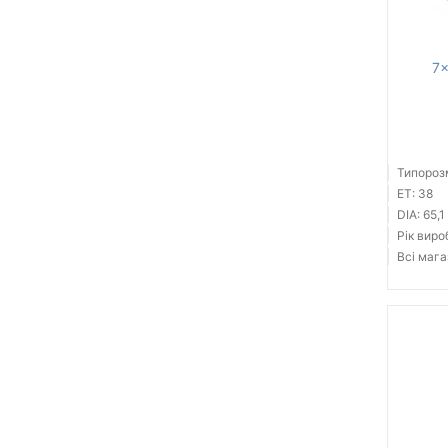
7x
Типорозм
ET: 38
DIA: 65,1
Рік виро
Всі мага