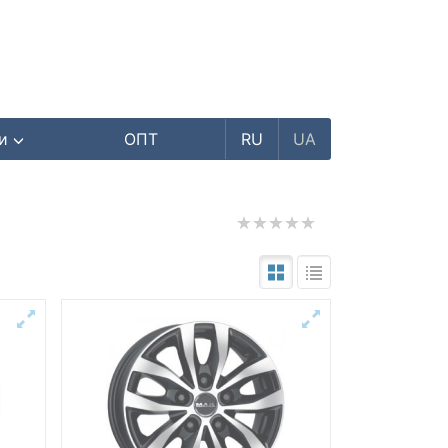
ри
ОПТ
RU
UA