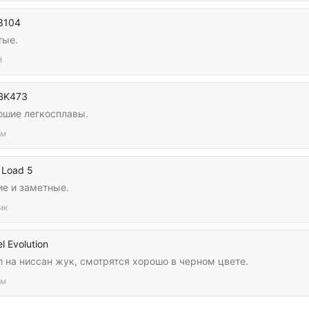
8104
тые.
й
BK473
ошие легкосплавы.
им
 Load 5
ие и заметные.
ик
l Evolution
 на ниссан жук, смотрятся хорошо в черном цвете.
им