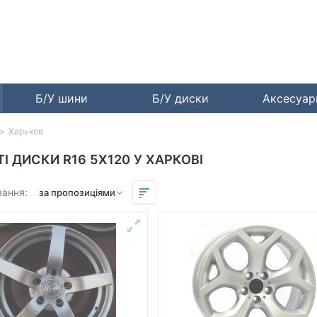
Б/У шини
Б/У диски
Аксесуа
Харьков
ТІ ДИСКИ R16 5X120 У ХАРКОВІ
вання: