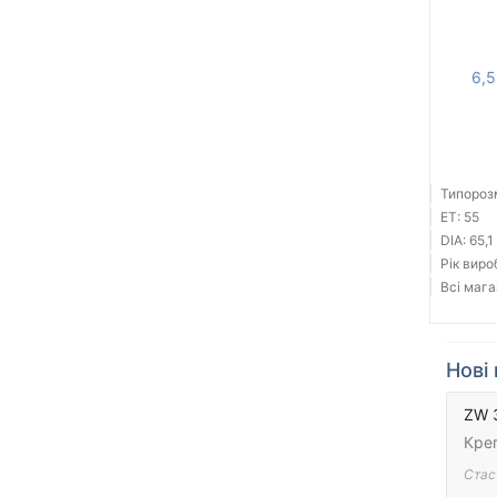
6,5
Типорозм
ET: 55
DIA: 65,1
Рік виро
Всі мага
Нові 
ZW 
Кре
Стас