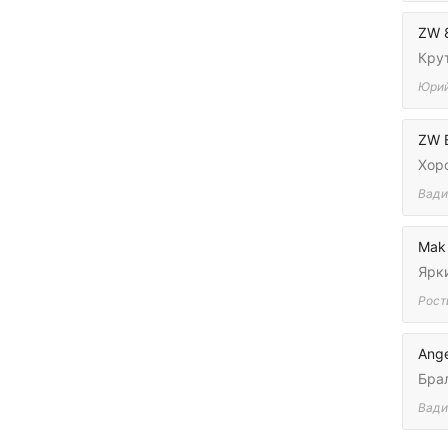
ZW 
Кру
Юри
ZW 
Хор
Вад
Mak
Ярк
Рост
Ange
Брал
Вад