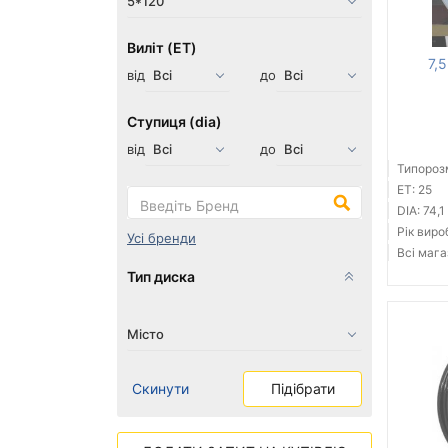
Виліт (ET)
7,
від
до
Ступиця (dia)
від
до
Типорозм
ET: 25
DIA: 74,1
Рік виро
Усі бренди
Всі мага
Тип диска
Скинути
Підібрати