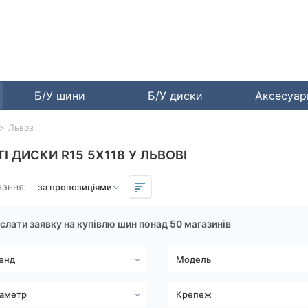
Б/У шини
Б/У диски
Аксесуа
Львов
ТІ ДИСКИ R15 5X118 У ЛЬВОВІ
вання:
слати заявку на купівлю шин понад 50 магазинів