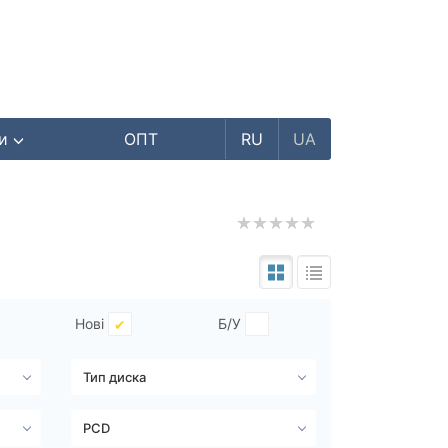
ри
ОПТ
RU
UA
Нові
Б/У