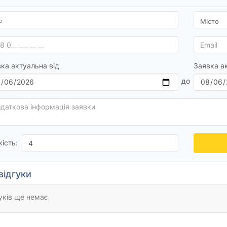
ка актуальна від
Заявка а
кість:
відгуки
уків ще немає