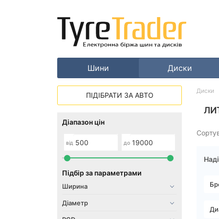
Шини
Диски
Диски
ПІДІБРАТИ ЗА АВТО
ЛИ
Діапазон цін
Сорту
від
до
Наді
Підбір за параметрами