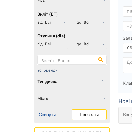
Виліт (ET)
від
до
Ступиця (dia)
Заяв
від
до
Усі бренди
Тип диска
Кіль
Нові 
Скинути
Підібрати
Відг