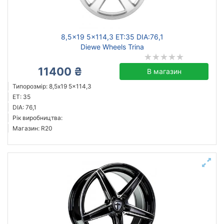
кований
литий
8,5x19 5x114,3 ET:35 DIA:76,1
Diewe Wheels Trina
11400 ₴
Скинути
Підібрати
В магазин
Типорозмір: 8,5x19 5x114,3
ET: 35
DIA: 76,1
Рік виробництва:
Магазин: R20