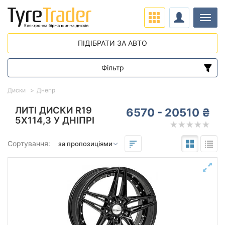
Навіг
ПІДІБРАТИ ЗА АВТО
Фільтр
Діапазон цін
Диски
Днепр
від
до
ЛИТІ ДИСКИ R19
6570 - 20510 ₴
5X114,3 У ДНІПРІ
Підбір за параметрами
Сортування:
Виліт (ET)
від
до