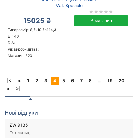
Mak Speciale
15025 ₴
В магазин
Типорозмір: 8,5x19 5x114,3
ET: 40
DIA:
Рік виробництва:
Магазин: R20
|<
<
1
2
3
4
5
6
7
8
...
19
20
>
>|
Нові відгуки
ZW 9135
Отличные.