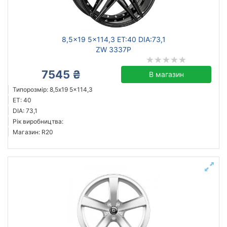
Ступиця (dia)
від
до
8,5x19 5x114,3 ET:40 DIA:73,1
ZW 3337P
7545 ₴
В магазин
ZW
Типорозмір: 8,5x19 5x114,3
Mak
ET: 40
ZF
DIA: 73,1
Рік виробництва:
Flow Forming
Магазин: R20
GT
Aez
Allante
ATS
Усі бренди
Тип диска