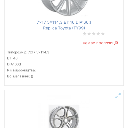
Ступиця (dia)
від
до
7x17 5x114,3 ET:40 DIA:60,1
Replica Toyota (TY99)
немає пропозицій
Усі бренди
Типорозмір: 7x17 5x114,3
Тип диска
ET: 40
DIA: 60,1
Рік виробництва:
Всі магазини: ()
Скинути
Підібрати