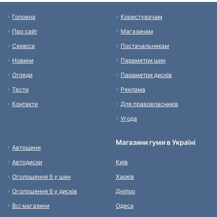
Головна
Користувачам
Про сайт
Магазинам
Сервіси
Постачальникам
Новини
Параметри шин
Огляди
Параметри дисків
Тести
Реклама
Контакти
Для правовласників
Угода
Магазини гуми в Україні
Автошини
Автодиски
Київ
Оголошення б у шин
Харків
Оголошення б у дисків
Дніпро
Всі магазини
Одеса