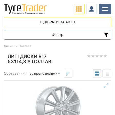
Навіг
ПІДІБРАТИ ЗА АВТО
Фільтр
Діапазон цін
Диски
Полтава
від
до
ЛИТІ ДИСКИ R17
5X114,3 У ПОЛТАВІ
Підбір за параметрами
Сортування:
Виліт (ET)
від
до