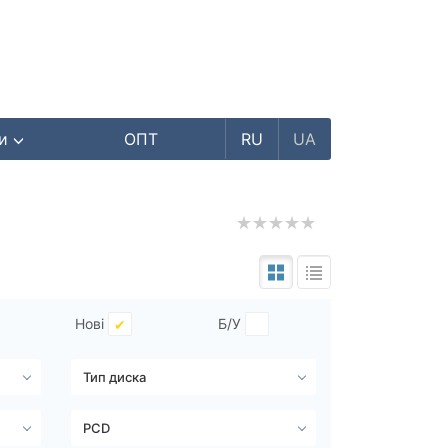
ри
ОПТ
RU
UA
Нові
Б/У