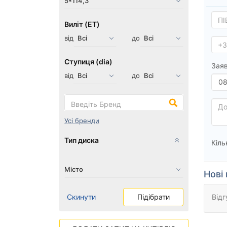
Виліт (ET)
від
до
Ступиця (dia)
Заяв
від
до
Усі бренди
Тип диска
Кіль
Нові 
Скинути
Підібрати
Відг