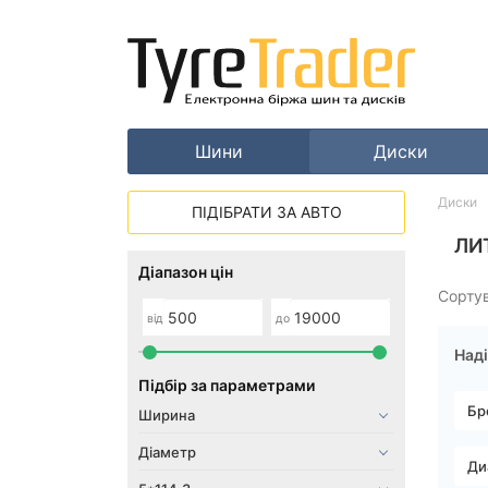
Шини
Диски
Диски
ПІДІБРАТИ ЗА АВТО
ЛИ
Діапазон цін
Сорту
від
до
Наді
Підбір за параметрами