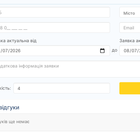
ка актуальна від
Заявка а
кість:
відгуки
уків ще немає