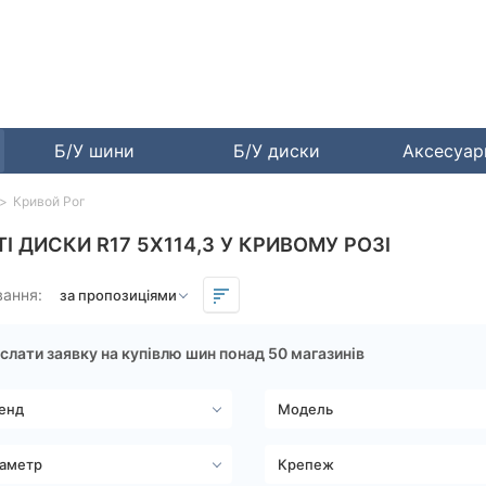
Б/У шини
Б/У диски
Аксесуа
Кривой Рог
ТІ ДИСКИ R17 5X114,3 У КРИВОМУ РОЗІ
вання:
слати заявку на купівлю шин понад 50 магазинів