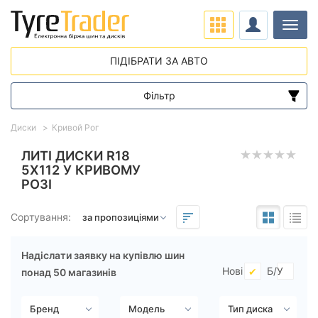
Навіг
ПІДІБРАТИ ЗА АВТО
Фільтр
Діапазон цін
Диски
Кривой Рог
від
до
ЛИТІ ДИСКИ R18
5X112 У КРИВОМУ
РОЗІ
Підбір за параметрами
Сортування:
Надіслати заявку на купівлю шин
Нові
Б/У
понад 50 магазинів
Виліт (ET)
від
до