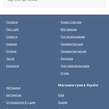
Головна
Користувачам
Про сайт
Магазинам
Сервіси
Постачальникам
Новини
Параметри шин
Огляди
Параметри дисків
Тести
Реклама
Контакти
Для правовласників
Угода
Магазини гуми в Україні
Автошини
Автодиски
Київ
Оголошення б у шин
Харків