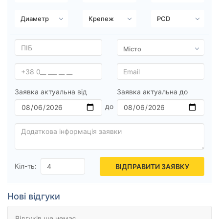
Ступиця (dia)
від
до
Усі бренди
Заявка актуальна від
Заявка актуальна до
Тип диска
Скинути
Підібрати
Кіл-ть:
ВІДПРАВИТИ ЗАЯВКУ
Нові відгуки
Відгуків ще немає