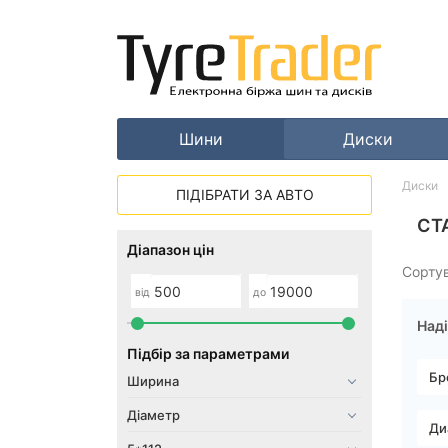
Шини
Диски
Диски
ПІДІБРАТИ ЗА АВТО
СТ
Діапазон цін
Сорту
від
до
Наді
Підбір за параметрами