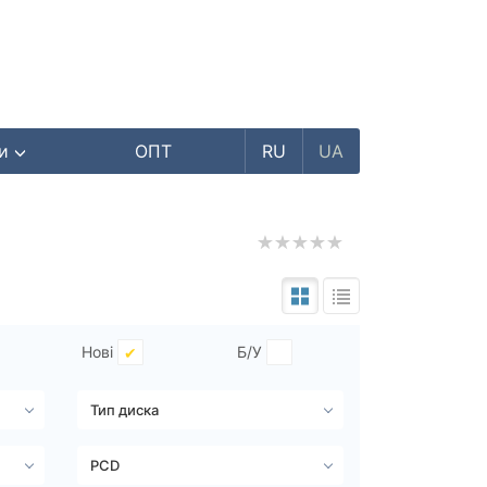
ри
ОПТ
RU
UA
Нові
Б/У