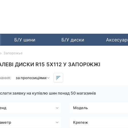
Б/У шини
Б/У диски
Аксесуа
Запорожье
АЛЕВІ ДИСКИ R15 5X112 У ЗАПОРІЖЖІ
вання:
слати заявку на купівлю шин понад 50 магазинів