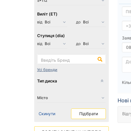
Виліт (ET)
від
до
Ступиця (dia)
Заяв
від
до
Усі бренди
Тип диска
Кіль
Нові 
Скинути
Підібрати
Відг