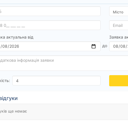
ка актуальна від
Заявка а
кість:
відгуки
уків ще немає