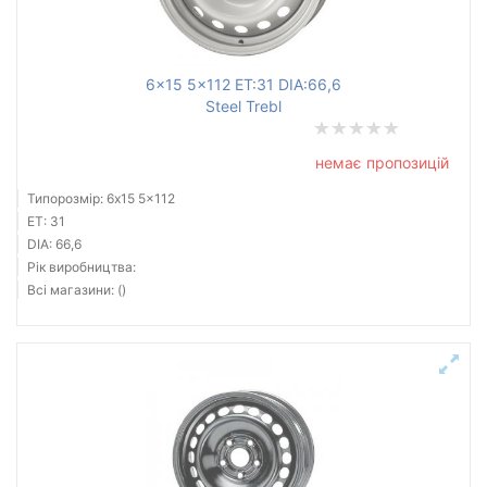
Ступиця (dia)
від
до
6x15 5x112 ET:31 DIA:66,6
Steel Trebl
немає пропозицій
Усі бренди
Типорозмір: 6x15 5x112
Тип диска
ET: 31
DIA: 66,6
Рік виробництва:
Всі магазини: ()
Скинути
Підібрати