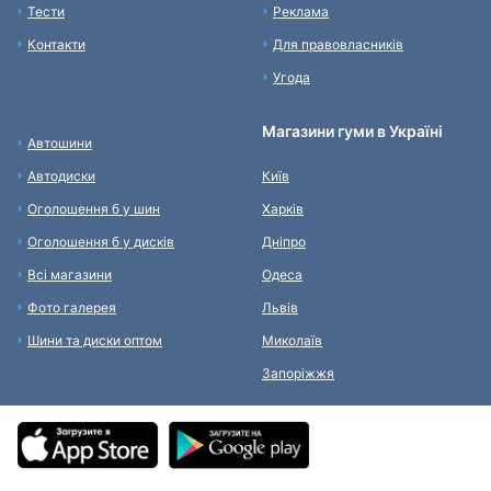
Тести
Реклама
Контакти
Для правовласників
Угода
Магазини гуми в Україні
Автошини
Автодиски
Київ
Оголошення б у шин
Харків
Оголошення б у дисків
Дніпро
Всі магазини
Одеса
Фото галерея
Львів
Шини та диски оптом
Миколаїв
Запоріжжя