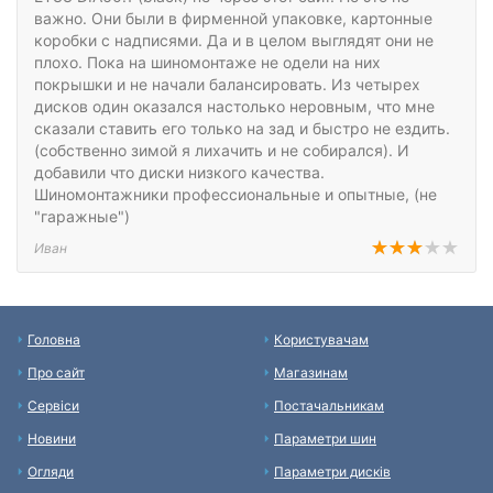
важно. Они были в фирменной упаковке, картонные
коробки с надписями. Да и в целом выглядят они не
плохо. Пока на шиномонтаже не одели на них
покрышки и не начали балансировать. Из четырех
дисков один оказался настолько неровным, что мне
сказали ставить его только на зад и быстро не ездить.
(собственно зимой я лихачить и не собирался). И
добавили что диски низкого качества.
Шиномонтажники профессиональные и опытные, (не
"гаражные")
Иван
Головна
Користувачам
Про сайт
Магазинам
Сервіси
Постачальникам
Новини
Параметри шин
Огляди
Параметри дисків