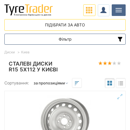
Навіг
ПІДІБРАТИ ЗА АВТО
Фільтр
Діапазон цін
Диски
Киев
від
до
СТАЛЕВІ ДИСКИ
R15 5X112 У КИЄВІ
Підбір за параметрами
Сортування:
Виліт (ET)
від
до