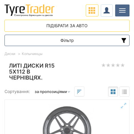
Навіг
ПІДІБРАТИ ЗА АВТО
Фільтр
Діапазон цін
Диски
Копычинцы
від
до
ЛИТІ ДИСКИ R15
5X112 В
ЧЕРНІВЦЯХ.
Підбір за параметрами
Сортування:
Виліт (ET)
від
до