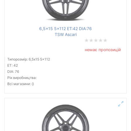
Ступиця (dia)
від
до
6,5x15 5x112 ET:42 DIA:76
TSW Ascari
Усі бренди
немає пропозицій
Тип диска
Типорозмір: 6,5x15 5x112
ET: 42
DIA: 76
Рік виробництва:
Всі магазини: ()
Скинути
Підібрати