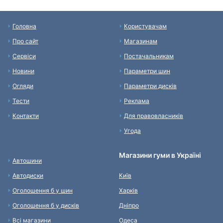
Головна
Користувачам
Про сайт
Магазинам
Сервіси
Постачальникам
Новини
Параметри шин
Огляди
Параметри дисків
Тести
Реклама
Контакти
Для правовласників
Угода
Магазини гуми в Україні
Автошини
Автодиски
Київ
Оголошення б у шин
Харків
Оголошення б у дисків
Дніпро
Всі магазини
Одеса