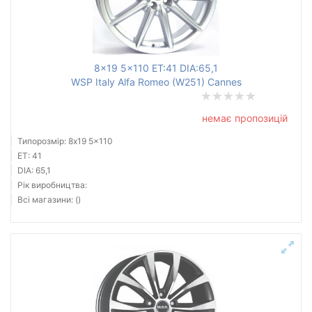
Ступиця (dia)
від
до
8x19 5x110 ET:41 DIA:65,1
WSP Italy Alfa Romeo (W251) Cannes
Усі бренди
немає пропозицій
Тип диска
Типорозмір: 8x19 5x110
ET: 41
DIA: 65,1
Рік виробництва:
Всі магазини: ()
Скинути
Підібрати