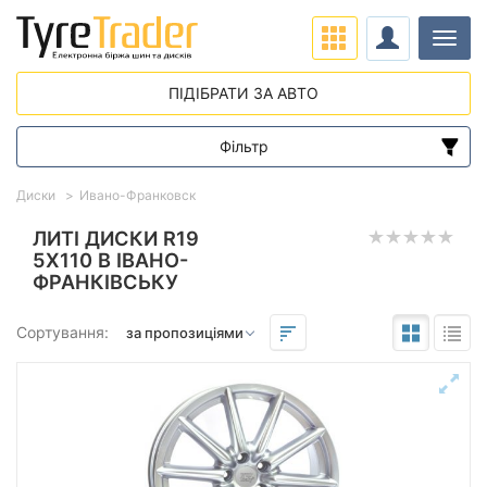
Навіг
ПІДІБРАТИ ЗА АВТО
Фільтр
Діапазон цін
Диски
Ивано-Франковск
від
до
ЛИТІ ДИСКИ R19
5X110 В ІВАНО-
ФРАНКІВСЬКУ
Підбір за параметрами
Сортування:
Виліт (ET)
від
до