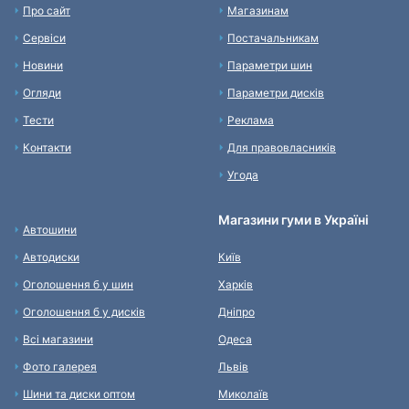
Про сайт
Магазинам
Сервіси
Постачальникам
Новини
Параметри шин
Огляди
Параметри дисків
Тести
Реклама
Контакти
Для правовласників
Угода
Магазини гуми в Україні
Автошини
Автодиски
Київ
Оголошення б у шин
Харків
Оголошення б у дисків
Дніпро
Всі магазини
Одеса
Фото галерея
Львів
Шини та диски оптом
Миколаїв