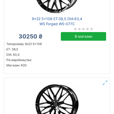
Скинути
Підібрати
9x22 5x108 ET:38,5 DIA:63,4
WS Forged WS-077C
30250 ₴
В магазин
Типорозмір: 9x22 5x108
ET: 38,5
DIA: 63,4
Рік виробництва:
Магазин: R20