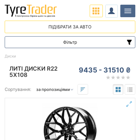
Навіг
ПІДІБРАТИ ЗА АВТО
Фільтр
Діапазон цін
Диски
від
до
ЛИТІ ДИСКИ R22
9435 - 31510 ₴
5X108
Підбір за параметрами
Сортування:
Виліт (ET)
від
до