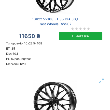
Ступиця (dia)
від
до
10x22 5x108 ET:35 DIA:60,1
Cast Wheels CW507
11650 ₴
В магазин
Cast Wheels
Типорозмір: 10x22 5x108
JH
ET: 35
WS Forged
DIA: 60,1
Рік виробництва:
ZH
Магазин: R20
Усі бренди
Тип диска
литий