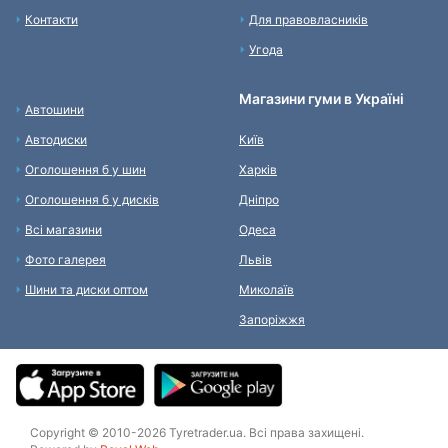
Контакти
Для правовласників
Угода
Магазини гуми в Україні
Автошини
Автодиски
Київ
Оголошення б у шин
Харків
Оголошення б у дисків
Дніпро
Всі магазини
Одеса
Фото галерея
Львів
Шини та диски оптом
Миколаїв
Запоріжжя
Copyright © 2010-2026 Tyretrader.ua. Всі права захищені.