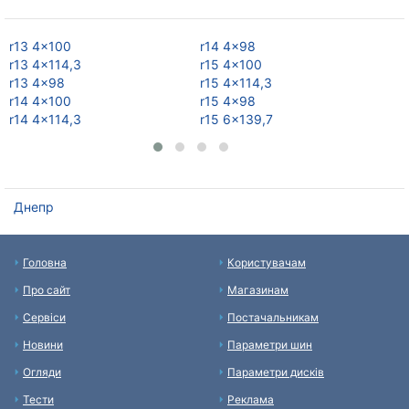
r13 4x100
r14 4x98
r1
r13 4x114,3
r15 4x100
r1
r13 4x98
r15 4x114,3
r1
r14 4x100
r15 4x98
r1
r14 4x114,3
r15 6x139,7
r1
Днепр
Головна
Користувачам
Про сайт
Магазинам
Сервіси
Постачальникам
Новини
Параметри шин
Огляди
Параметри дисків
Тести
Реклама