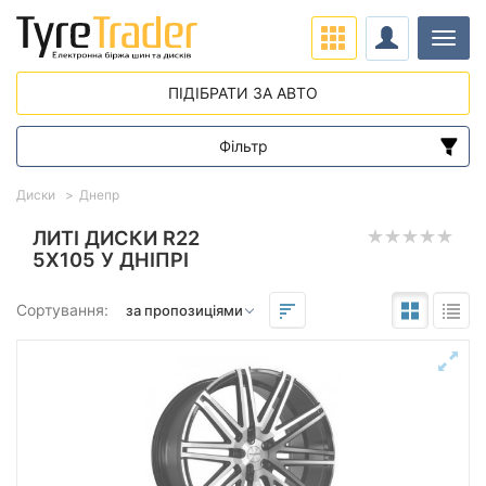
Навіг
ПІДІБРАТИ ЗА АВТО
Фільтр
Діапазон цін
Диски
Днепр
від
до
ЛИТІ ДИСКИ R22
5X105 У ДНІПРІ
Підбір за параметрами
Сортування:
Виліт (ET)
від
до