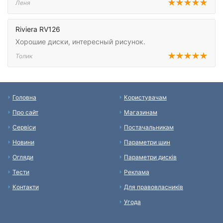
Леня
Riviera RV126
Хорошие диски, интересный рисунок.
Толик
Головна
Користувачам
Про сайт
Магазинам
Сервіси
Постачальникам
Новини
Параметри шин
Огляди
Параметри дисків
Тести
Реклама
Контакти
Для правовласників
Угода