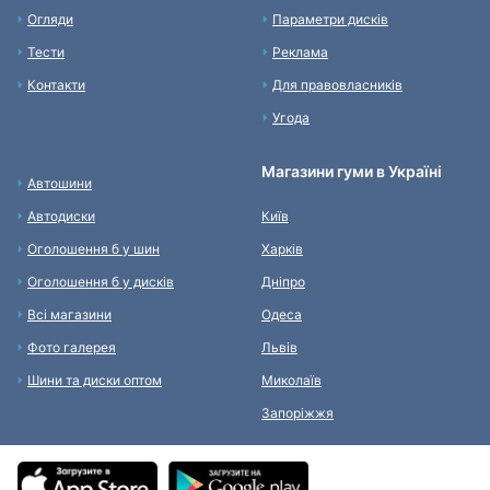
Огляди
Параметри дисків
Тести
Реклама
Контакти
Для правовласників
Угода
Магазини гуми в Україні
Автошини
Автодиски
Київ
Оголошення б у шин
Харків
Оголошення б у дисків
Дніпро
Всі магазини
Одеса
Фото галерея
Львів
Шини та диски оптом
Миколаїв
Запоріжжя