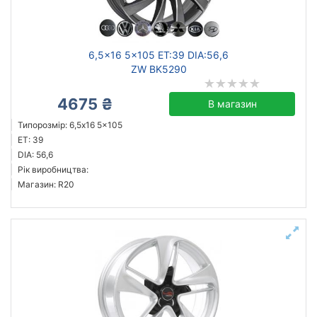
Ступиця (dia)
від
до
6,5x16 5x105 ET:39 DIA:56,6
ZW BK5290
4675 ₴
В магазин
ZW
Типорозмір: 6,5x16 5x105
ZF
ET: 39
GT
DIA: 56,6
Рік виробництва:
Borbet
Магазин: R20
Disla
JH
Kyowa
Legeartis
Усі бренди
Тип диска