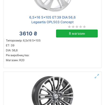
литий
сталевий
6,5x16 5x105 ET:39 DIA:56,6
Legeartis OPL503 Concept
3610 ₴
Скинути
Підібрати
В магазин
Типорозмір: 6,5x16 5x105
ET: 39
DIA: 56,6
Рік виробництва:
Магазин: R20