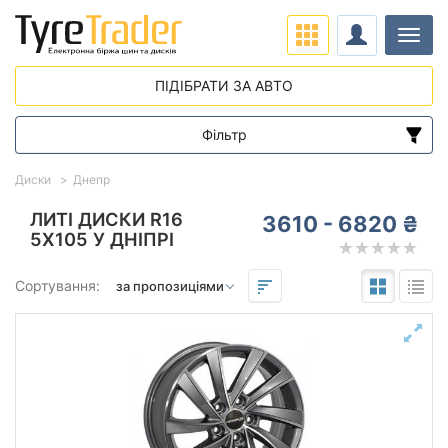
Навіг
ПІДІБРАТИ ЗА АВТО
Фільтр
Діапазон цін
Диски
Днепр
від
до
ЛИТІ ДИСКИ R16
3610 - 6820 ₴
5X105 У ДНІПРІ
Підбір за параметрами
Сортування:
Виліт (ET)
від
до