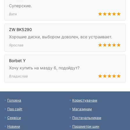
Суперские.
Витя
ZW BK5290
Хорошие диски, выбором доволен, все устраивает.
Ярослав
Borbet Y
Хочу купить на мазду 6, подойдут?
Владислав
Головна
Користувачам
Про сайт
Магазинам
Сервіси
Постачальникам
Новини
Параметри шин