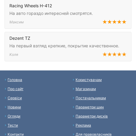
Racing Wheels H-412
На авто гораздо интересней смотрятся.
Максим
Dezent TZ
На первый взгляд крепкие, покрытие качественное.
Коля
Головна
Користувачам
Про сайт
Магазинам
Сервіси
Постачальникам
Новини
Параметри шин
Огляди
Параметри дисків
Тести
Реклама
Контакти
Для правовласників