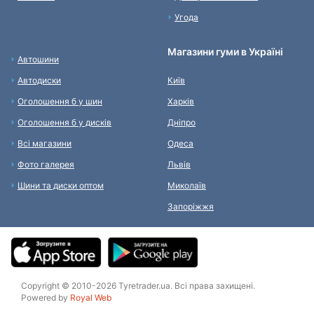
Угода
Магазини гуми в Україні
Автошини
Автодиски
Київ
Оголошення б у шин
Харків
Оголошення б у дисків
Дніпро
Всі магазини
Одеса
Фото галерея
Львів
Шини та диски оптом
Миколаїв
Запоріжжя
Copyright © 2010-2026 Tyretrader.ua. Всі права захищені.
Powered by
Royal Web