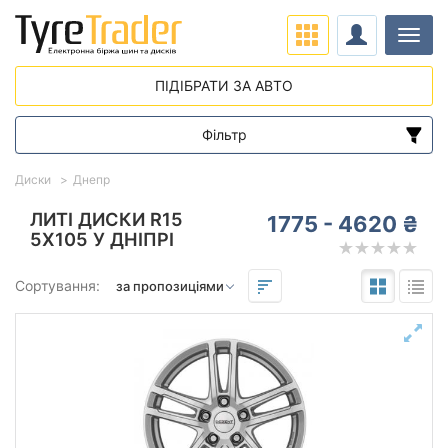
Навіг
ПІДІБРАТИ ЗА АВТО
Фільтр
Діапазон цін
Диски
Днепр
від
до
ЛИТІ ДИСКИ R15
1775 - 4620 ₴
5X105 У ДНІПРІ
Підбір за параметрами
Сортування:
Виліт (ET)
від
до