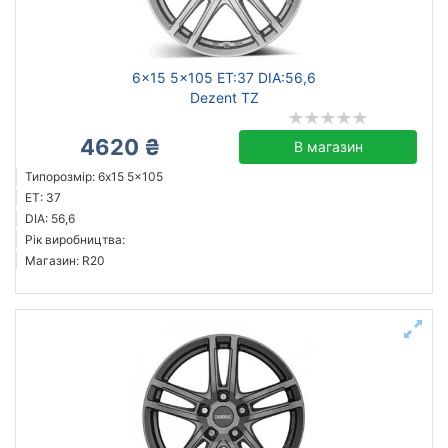
Ступиця (dia)
від
до
6x15 5x105 ET:37 DIA:56,6
Dezent TZ
4620 ₴
В магазин
Dezent
Типорозмір: 6x15 5x105
Kyowa
ET: 37
Racing Wheels
DIA: 56,6
Рік виробництва:
Tech Line
Магазин: R20
Усі бренди
Тип диска
литий