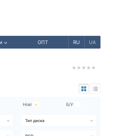
ри
ОПТ
RU
UA
Нові
Б/У