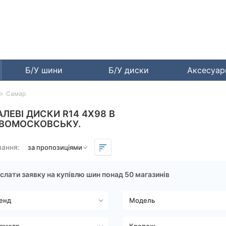
Б/У шини
Б/У диски
Аксесуа
Самар
АЛЕВІ ДИСКИ R14 4X98 В
ВОМОСКОВСЬКУ.
вання:
слати заявку на купівлю шин понад 50 магазинів