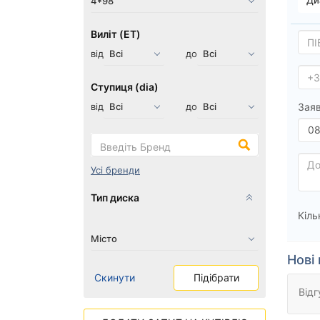
Виліт (ET)
від
до
Ступиця (dia)
від
до
Заяв
Усі бренди
Тип диска
Кіль
Нові 
Скинути
Підібрати
Відг