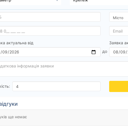
ка актуальна від
Заявка а
кість:
відгуки
уків ще немає