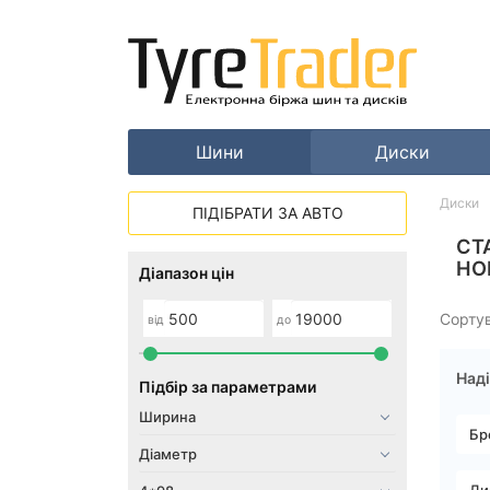
Шини
Диски
Диски
ПІДІБРАТИ ЗА АВТО
СТ
НО
Діапазон цін
Сорту
від
до
Наді
Підбір за параметрами