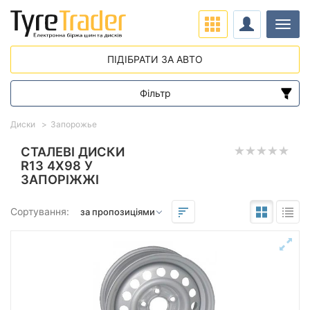
Навіг
ПІДІБРАТИ ЗА АВТО
Фільтр
Діапазон цін
Диски
Запорожье
від
до
СТАЛЕВІ ДИСКИ
R13 4X98 У
ЗАПОРІЖЖІ
Підбір за параметрами
Сортування:
Виліт (ET)
від
до