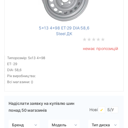
Ступиця (dia)
від
до
5x13 4x98 ET:29 DIA:58,6
Steel ДК
Усі бренди
немає пропозицій
Тип диска
Типорозмір: 5x13 4x98
ET: 29
DIA: 58,6
Рік виробництва:
Всі магазини: ()
Скинути
Підібрати
Надіслати заявку на купівлю шин
Нові
Б/У
понад 50 магазинів