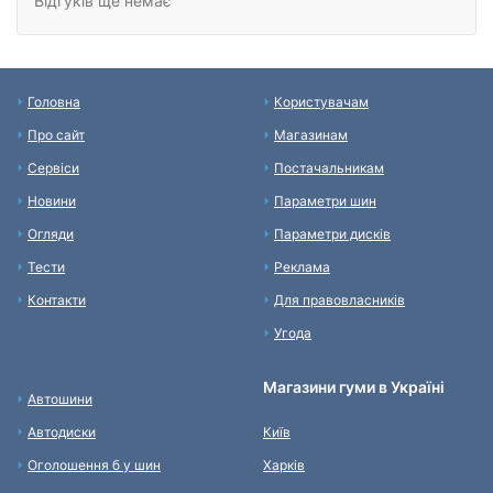
Відгуків ще немає
Головна
Користувачам
Про сайт
Магазинам
Сервіси
Постачальникам
Новини
Параметри шин
Огляди
Параметри дисків
Тести
Реклама
Контакти
Для правовласників
Угода
Магазини гуми в Україні
Автошини
Автодиски
Київ
Оголошення б у шин
Харків