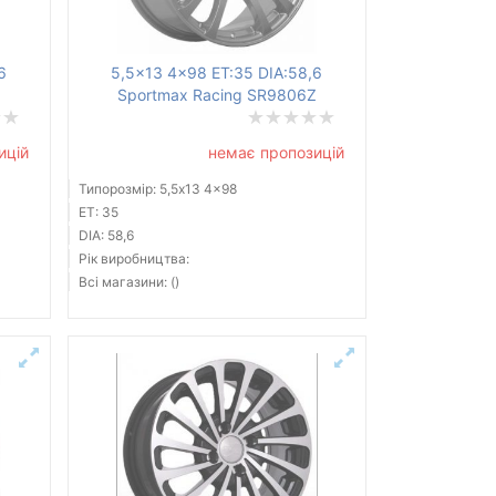
6
5,5x13 4x98 ET:35 DIA:58,6
Sportmax Racing SR9806Z
ицій
немає пропозицій
Типорозмір: 5,5x13 4x98
ET: 35
DIA: 58,6
Рік виробництва:
Всі магазини: ()