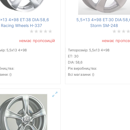
5x13 4x98 ET:38 DIA:58,6
5,5x13 4x98 ET:30 DIA:58,
Racing Wheels H-337
Storm SM-248
немає пропозицій
немає пропоз
ір: 5,5x13 4x98
Типорозмір: 5,5x13 4x98
ET: 30
DIA: 58,6
бництва:
Рік виробництва:
зини: ()
Всі магазини: ()