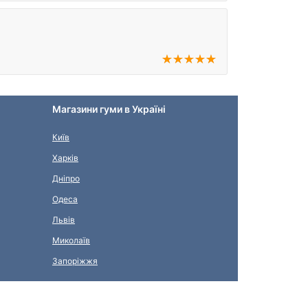
Магазини гуми в Україні
Київ
Харків
Дніпро
Одеса
Львів
Миколаїв
Запоріжжя