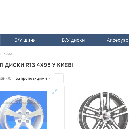
Б/У шини
Б/У диски
Аксесуа
Киев
ТІ ДИСКИ R13 4X98 У КИЄВІ
вання: