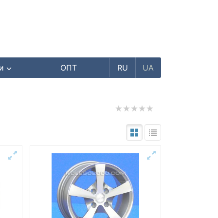
ри
ОПТ
RU
UA