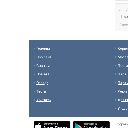
JT 
Прос
Саш
Головна
Корис
Про сайт
Мага
Сервіси
Поста
Новини
Парам
Огляди
Парам
Тести
Рекл
Контакти
Для п
Угода
Copyri