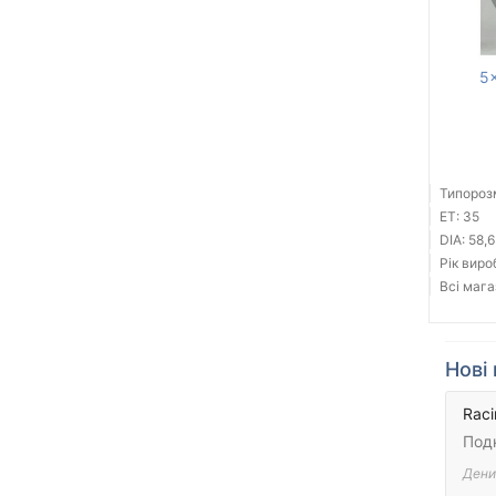
5x
Типорозм
ET: 35
DIA: 58,6
Рік виро
Всі мага
Нові 
Raci
Под
Дени