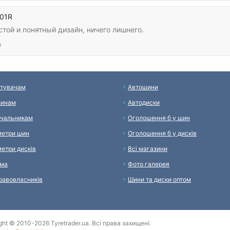
201R
той и понятный дизайн, ничего лишнего.
а
тувачам
Автошини
зинам
Автодиски
чальникам
Оголошення б у шин
етри шин
Оголошення б у дисків
етри дисків
Всі магазини
ама
Фото галерея
равовласників
Шини та диски оптом
ght © 2010-2026 Tyretrader.ua. Всі права захищені.