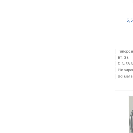
5,
Типорозм
ET: 38
DIA: 58,6
Рік виро
Всі мага