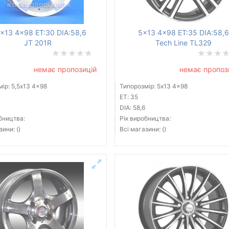
5x13 4x98 ET:30 DIA:58,6
5x13 4x98 ET:35 DIA:58,6
JT 201R
Tech Line TL329
немає пропозицій
немає пропоз
ір: 5,5x13 4x98
Типорозмір: 5x13 4x98
ET: 35
DIA: 58,6
бництва:
Рік виробництва:
зини: ()
Всі магазини: ()