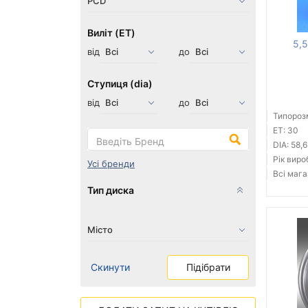
Виліт (ET)
5,
від
до
Ступиця (dia)
від
до
Типорозм
ET: 30
DIA: 58,6
Рік виро
Усі бренди
Всі мага
Тип диска
Скинути
Підібрати