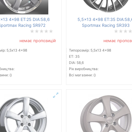
5x13 4x98 ET:25 DIA:58,6
5,5x13 4x98 ET:35 DIA:58,
Sportmax Racing SR972
Sportmax Racing SR393
немає пропозицій
немає пропоз
ір: 5,5x13 4x98
Типорозмір: 5,5x13 4x98
ET: 35
DIA: 58,6
бництва:
Рік виробництва:
зини: ()
Всі магазини: ()