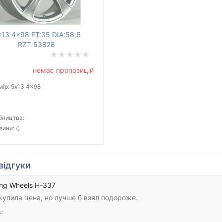
13 4x98 ET:35 DIA:58,6
RZT 53828
немає пропозицій
ір: 5x13 4x98
бництва:
зини: ()
відгуки
ng Wheels H-337
купила цена, но лучше б взял подороже.
с