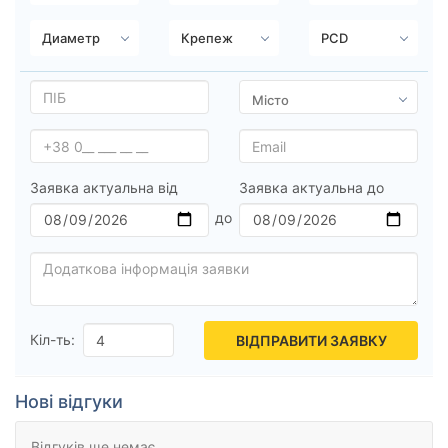
Ступиця (dia)
від
до
Усі бренди
Заявка актуальна від
Заявка актуальна до
Тип диска
Скинути
Підібрати
Кіл-ть:
ВІДПРАВИТИ ЗАЯВКУ
Нові відгуки
Відгуків ще немає