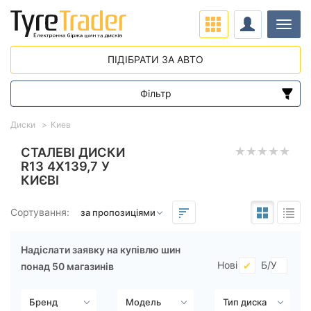
Навіг
ПІДІБРАТИ ЗА АВТО
Фільтр
Діапазон цін
Диски
Киев
від
до
СТАЛЕВІ ДИСКИ
R13 4X139,7 У
КИЄВІ
Підбір за параметрами
Сортування:
Надіслати заявку на купівлю шин
Нові
Б/У
понад 50 магазинів
Виліт (ET)
від
до