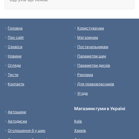
Головна
Користувачам
Про сайт
Магазинам
Сервіси
Постачальникам
Новини
Параметри шин
Огляди
Параметри дисків
Тести
Реклама
Контакти
Для правовласників
Угода
Магазини гуми в Україні
Автошини
Автодиски
Київ
Оголошення б у шин
Харків