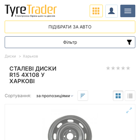
Навіг
ПІДІБРАТИ ЗА АВТО
Фільтр
Діапазон цін
Диски
Харьков
від
до
СТАЛЕВІ ДИСКИ
R15 4X108 У
ХАРКОВІ
Підбір за параметрами
Сортування:
Виліт (ET)
від
до