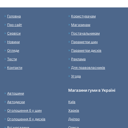
Головна
Користувачам
Про сайт
Магазинам
Сервіси
Постачальникам
Новини
Параметри шин
Огляди
Параметри дисків
Тести
Реклама
Контакти
Для правовласників
Угода
Магазини гуми в Україні
Автошини
Автодиски
Київ
Оголошення б у шин
Харків
Оголошення б у дисків
Дніпро
Всі магазини
Одеса