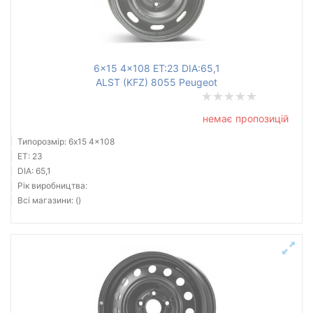
Ступиця (dia)
від
до
6x15 4x108 ET:23 DIA:65,1
ALST (KFZ) 8055 Peugeot
Усі бренди
немає пропозицій
Тип диска
Типорозмір: 6x15 4x108
ET: 23
DIA: 65,1
Рік виробництва:
Всі магазини: ()
Скинути
Підібрати