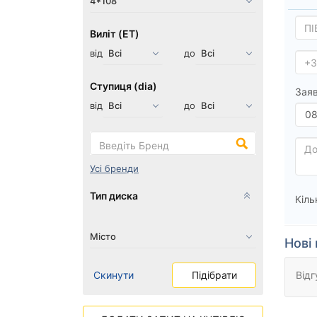
Виліт (ET)
від
до
Ступиця (dia)
Заяв
від
до
Усі бренди
Тип диска
Кіль
Нові 
Скинути
Підібрати
Відг