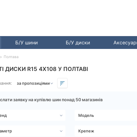
Б/У шини
Б/У диски
Аксесуа
Полтава
ТІ ДИСКИ R15 4X108 У ПОЛТАВІ
вання:
слати заявку на купівлю шин понад 50 магазинів