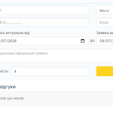
ка актуальна від
Заявка а
кість:
відгуки
уків ще немає