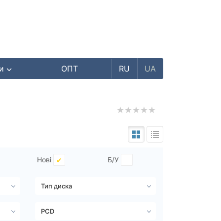
ри
ОПТ
RU
UA
Нові
Б/У