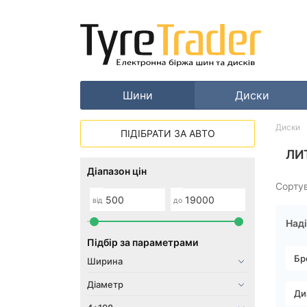
Шини
Диски
Диски
ПІДІБРАТИ ЗА АВТО
ЛИ
Діапазон цін
Сорту
від
до
Наді
Підбір за параметрами