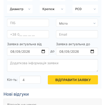
Ступиця (dia)
від
до
Усі бренди
Заявка актуальна від
Заявка актуальна до
Тип диска
Скинути
Підібрати
Кіл-ть:
ВІДПРАВИТИ ЗАЯВКУ
Нові відгуки
Відгуків ще немає