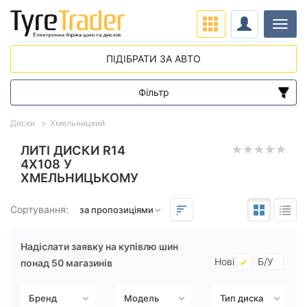
Навіг
ПІДІБРАТИ ЗА АВТО
Фільтр
Діапазон цін
Диски
Хмельницкий
від
до
ЛИТІ ДИСКИ R14
4X108 У
ХМЕЛЬНИЦЬКОМУ
Підбір за параметрами
Сортування:
Надіслати заявку на купівлю шин
Нові
Б/У
понад 50 магазинів
Виліт (ET)
від
до