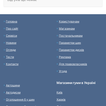
Головна
Користувачам
Про сайт
Магазинам
Сервіси
Постачальникам
Новини
Параметри шин
Огляди
Параметри дисків
Тести
Реклама
Контакти
Для правовласників
Угода
Магазини гуми в Україні
Автошини
Автодиски
Київ
Оголошення б у шин
Харків