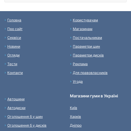
Головна
Користувачам
Про сайт
Магазинам
Сервіси
Постачальникам
Новини
Параметри шин
Огляди
Параметри дисків
Тести
Реклама
Контакти
Для правовласників
Угода
Магазини гуми в Україні
Автошини
Автодиски
Київ
Оголошення б у шин
Харків
Оголошення б у дисків
Дніпро