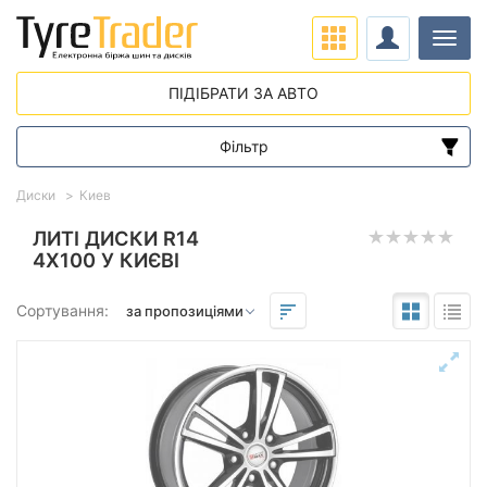
Навіг
ПІДІБРАТИ ЗА АВТО
Фільтр
Діапазон цін
Диски
Киев
від
до
ЛИТІ ДИСКИ R14
4X100 У КИЄВІ
Підбір за параметрами
Сортування:
Виліт (ET)
від
до