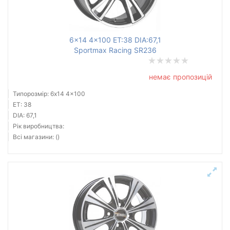
Ступиця (dia)
від
до
6x14 4x100 ET:38 DIA:67,1
Sportmax Racing SR236
немає пропозицій
Усі бренди
Типорозмір: 6x14 4x100
Тип диска
ET: 38
DIA: 67,1
Рік виробництва:
Всі магазини: ()
Скинути
Підібрати