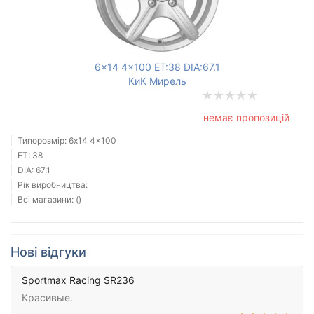
6x14 4x100 ET:38 DIA:67,1
КиК Мирель
немає пропозицій
Типорозмір: 6x14 4x100
ET: 38
DIA: 67,1
Рік виробництва:
Всі магазини: ()
Нові відгуки
Sportmax Racing SR236
Красивые.