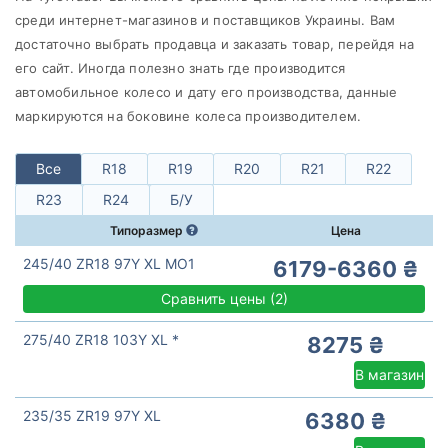
Continental
среди интернет-магазинов и поставщиков Украины. Вам
Все бренды
достаточно выбрать продавца и заказать товар, перейдя на
его сайт. Иногда полезно знать где производится
Тип транспортного средства
автомобильное колесо и дату его производства, данные
Усиленная шина
маркируются на боковине колеса производителем.
Все
R18
R19
R20
R21
R22
R23
R24
Б/У
Сбросить
Подобрать
Типоразмер
Цена
245/40 ZR18 97Y XL MO1
6179-6360 ₴
Сравнить цены
(
2)
275/40 ZR18 103Y XL *
8275 ₴
В магазин
235/35 ZR19 97Y XL
6380 ₴