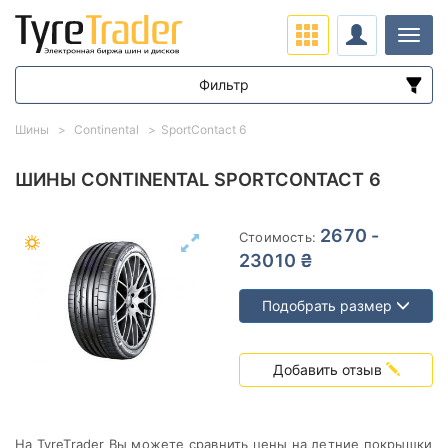
Нави
Фильтр
Диапазон цен
Шины
Continental
SportContact 6
от
до
ШИНЫ CONTINENTAL SPORTCONTACT 6
Подбор по параметрам
2670 -
Стоимость:
23010 ₴
Подобрать размер
Сезон
Добавить отзыв
На TyreTrader Вы можете сравнить цены на летние покрышки