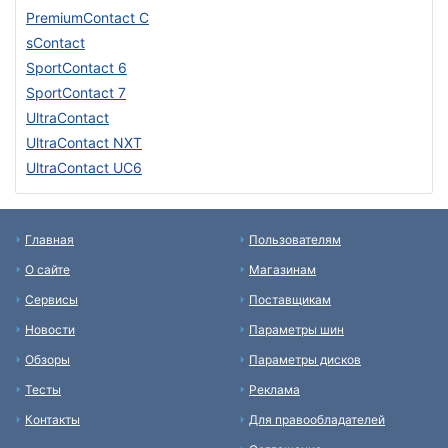
PremiumContact C
sContact
SportContact 6
SportContact 7
UltraContact
UltraContact NXT
UltraContact UC6
Главная
Пользователям
О сайте
Магазинам
Сервисы
Поставщикам
Новости
Параметры шин
Обзоры
Параметры дисков
Тесты
Реклама
Контакты
Для правообладателей