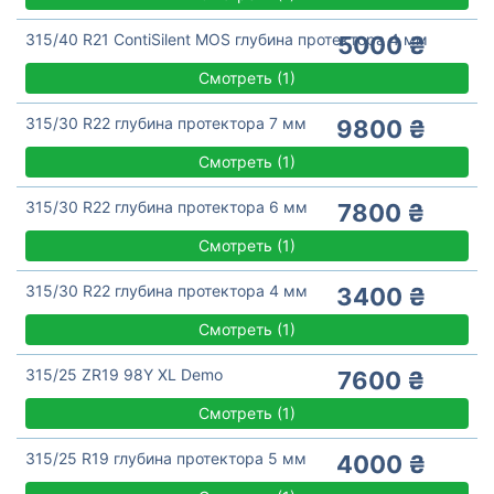
315/40 R21 ContiSilent MOS глубина протектора 4 мм
5000 ₴
Смотреть
(
1)
315/30 R22 глубина протектора 7 мм
9800 ₴
Смотреть
(
1)
315/30 R22 глубина протектора 6 мм
7800 ₴
Смотреть
(
1)
315/30 R22 глубина протектора 4 мм
3400 ₴
Смотреть
(
1)
315/25 ZR19 98Y XL Demo
7600 ₴
Смотреть
(
1)
315/25 R19 глубина протектора 5 мм
4000 ₴