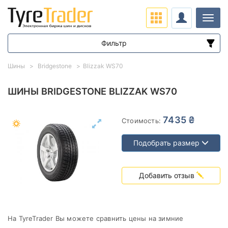
Нави
Фильтр
Диапазон цен
Шины
Bridgestone
Blizzak WS70
от
до
ШИНЫ BRIDGESTONE BLIZZAK WS70
Подбор по параметрам
7435 ₴
Стоимость:
Подобрать размер
Добавить отзыв
Сезон
На TyreTrader Вы можете сравнить цены на зимние