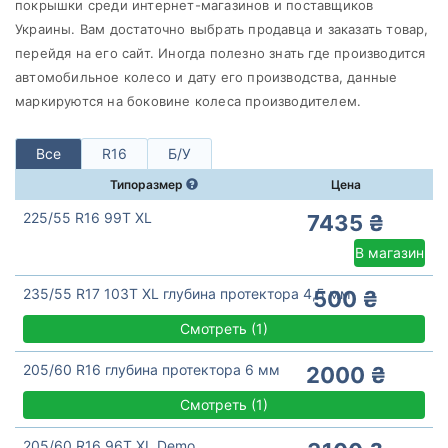
Bridgestone
покрышки среди интернет-магазинов и поставщиков
Украины. Вам достаточно выбрать продавца и заказать товар,
Все бренды
перейдя на его сайт. Иногда полезно знать где производится
Тип транспортного средства
автомобильное колесо и дату его производства, данные
маркируются на боковине колеса производителем.
Усиленная шина
Все
R16
Б/У
Типоразмер
Цена
Сбросить
Подобрать
225/55 R16 99T XL
7435 ₴
В магазин
235/55 R17 103T XL глубина протектора 4,5 мм
500 ₴
Смотреть
(
1)
205/60 R16 глубина протектора 6 мм
2000 ₴
Смотреть
(
1)
205/60 R16 96T XL Demo