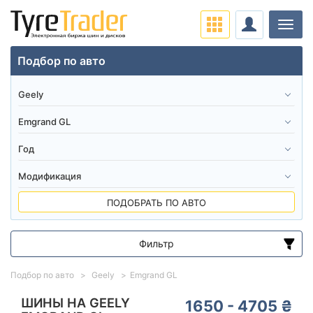
Нави
Подбор по авто
ПОДОБРАТЬ ПО АВТО
Фильтр
Диапазон цен
Подбор по авто
Geely
Emgrand GL
от
до
ШИНЫ НА GEELY
1650 - 4705 ₴