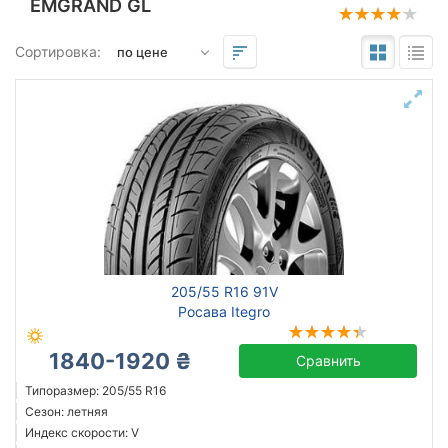
EMGRAND GL
Подбор по параметрам
Сортировка:
205
55
16
Сезон
всесезонная
зимняя нешип
зимняя шип
205/55 R16 91V
летняя
Росава Itegro
1840-1920 ₴
Сравнить
Michelin
Типоразмер: 205/55 R16
Сезон: летняя
Continental
Индекс скорости: V
Triangle