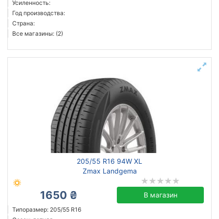
Усиленность:
Sailun
Год производства:
Страна:
Goodyear
Все магазины: (2)
Bridgestone
Pirelli
Austone
Все бренды
Тип транспортного средства
Усиленная шина
Год производства
Страна производства
205/55 R16 94W XL
Zmax Landgema
1650 ₴
В магазин
Сбросить
Подобрать
Типоразмер: 205/55 R16