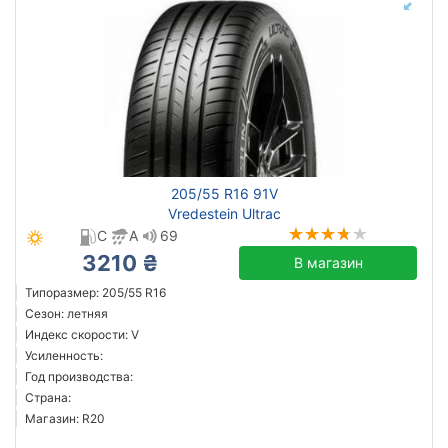
205/55 R16 91V
Vredestein Ultrac
C
A
69
3210 ₴
В магазин
Типоразмер: 205/55 R16
Сезон: летняя
Индекс скорости: V
Усиленность:
Год производства:
Страна:
Магазин: R20