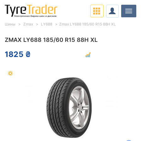
Нави
Шины
Zmax
LY688
Zmax LY688 185/60 R15 88H XL
ZMAX LY688 185/60 R15 88H XL
1825 ₴