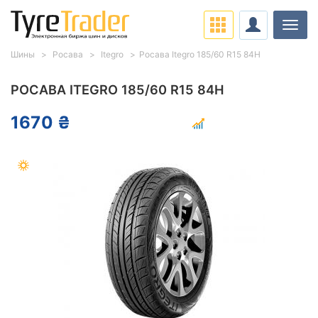
Нави
Шины
Росава
Itegro
Росава Itegro 185/60 R15 84H
РОСАВА ITEGRO 185/60 R15 84H
1670 ₴