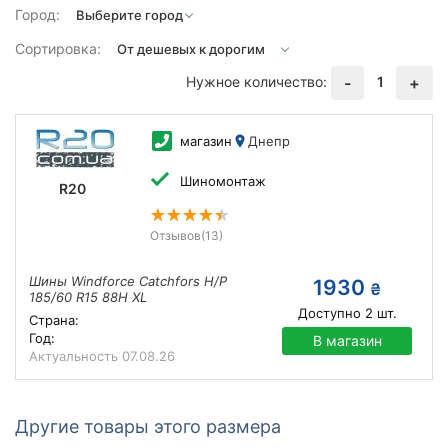
Город:
Сортировка:
Нужное количество:
1
-
+
магазин
Днепр
Шиномонтаж
R20
Отзывов
(13)
Шины Windforce Catchfors H/P
1930
₴
185/60 R15 88H XL
Доступно
2
шт.
Страна:
Год:
В магазин
Актуальность
07.08.26
Другие товары этого размера