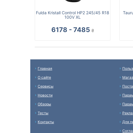
Fulda Kristall Control HP2 245/45 R18
Taur
100V XL
6178 - 7485
₴
Главная
Польз
О сайте
Мага
Сервисы
Пост
Новости
Пара
Обзоры
Парам
Тесты
Рекл
Контакты
Для п
Согл