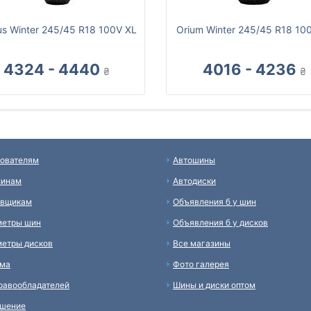
us Winter 245/45 R18 100V XL
Orium Winter 245/45 R18 10
4324 - 4440
4016 - 4236
₴
₴
ователям
Автошины
зинам
Автодиски
авщикам
Объявления б у шин
метры шин
Объявления б у дисков
етры дисков
Все магазины
ама
Фото галерея
равообладателей
Шины и диски оптом
ашение