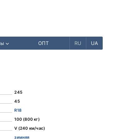
ры
ОПТ
RU
UA
245
45
R18
100 (800 кг)
V (240 км/час)
зимняя