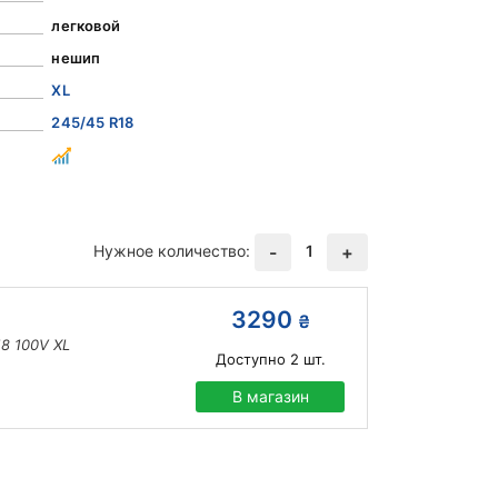
легковой
нешип
XL
245/45 R18
Нужное количество:
1
-
+
3290
₴
18 100V XL
Доступно
2
шт.
В магазин