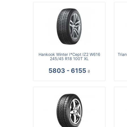
Hankook Winter I*Cept IZ2 W616
Tria
245/45 R18 100T XL
5803 - 6155
₴