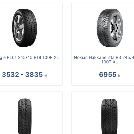
ngle PL01 245/45 R18 100R XL
Nokian Hakkapeliitta R3 245/
100T XL
3532 - 3835
6955
₴
₴