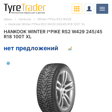
Нави
Шины
Hankook
Winter i*Pike RS2 W429
Hankook Winter i*Pike RS2 W429 245/45 R18 100T XL
HANKOOK WINTER I*PIKE RS2 W429 245/45
R18 100T XL
нет предложений