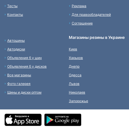
Тесты
Реклама
Контакты
Для правообладателей
Соглашение
Магазины резины в Украине
Автошины
Автодиски
Киев
Объявления б у шин
Харьков
Объявления б у дисков
Днепр
Все магазины
Одесса
Фото галерея
Львов
Шины и диски оптом
Николаев
Запорожье