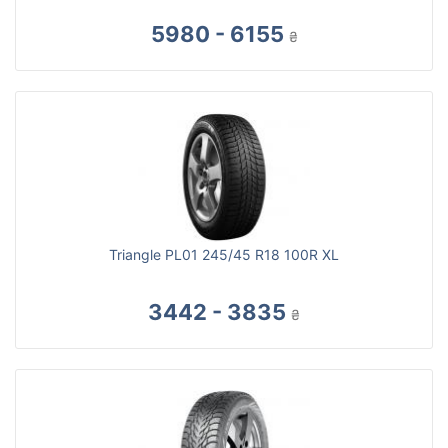
5980 - 6155
₴
Triangle PL01 245/45 R18 100R XL
3442 - 3835
₴