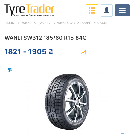
Нави
Шины
Wanli
SW312
Wanli SW312 185/60 R15 84Q
WANLI SW312 185/60 R15 84Q
1821 - 1905 ₴