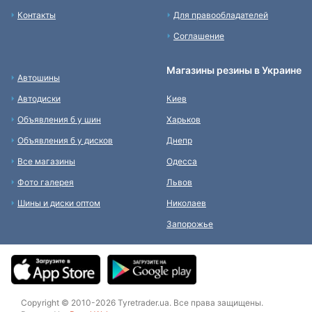
Контакты
Для правообладателей
Соглашение
Магазины резины в Украине
Автошины
Автодиски
Киев
Объявления б у шин
Харьков
Объявления б у дисков
Днепр
Все магазины
Одесса
Фото галерея
Львов
Шины и диски оптом
Николаев
Запорожье
Copyright © 2010-2026 Tyretrader.ua. Все права защищены.