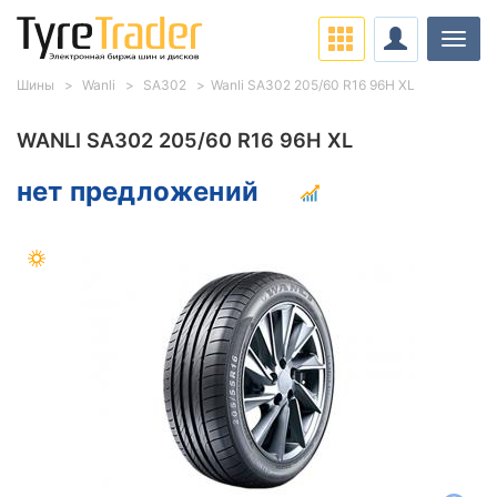
Нави
Шины
Wanli
SA302
Wanli SA302 205/60 R16 96H XL
WANLI SA302 205/60 R16 96H XL
нет предложений