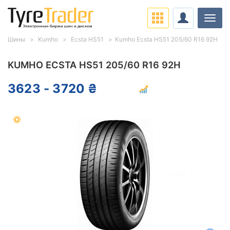
Нави
Шины
Kumho
Ecsta HS51
Kumho Ecsta HS51 205/60 R16 92H
KUMHO ECSTA HS51 205/60 R16 92H
3623 - 3720 ₴