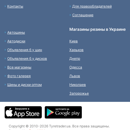
Контакты
Для правообладателей
Соглашение
Магазины резины в Украине
Автошины
Автодиски
Киев
Объявления б у шин
Харьков
Объявления б у дисков
Днепр
Все магазины
Одесса
Фото галерея
Львов
Шины и диски оптом
Николаев
Запорожье
Copyright © 2010-2026 Tyretrader.ua. Все права защищены.