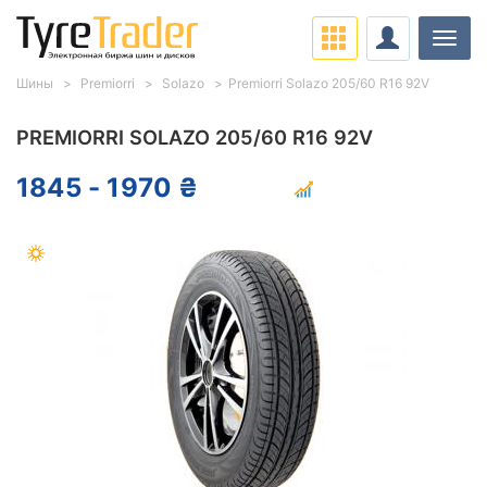
Нави
Шины
Premiorri
Solazo
Premiorri Solazo 205/60 R16 92V
PREMIORRI SOLAZO 205/60 R16 92V
1845 - 1970 ₴