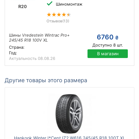
Шиномонтаж
R20
Отзывов
(13)
Шины Vredestein Wintrac Pro+
6760
₴
245/45 R18 100V XL
Доступно
8
шт.
Страна:
Год:
В магазин
Актуальность
08.08.26
Другие товары этого размера
Hankook Winter I*Cept IZ2 W616 245/45 R18 100T XL