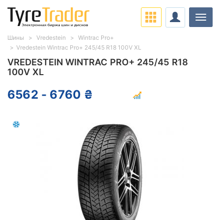
Нави
Шины
Vredestein
Wintrac Pro+
Vredestein Wintrac Pro+ 245/45 R18 100V XL
VREDESTEIN WINTRAC PRO+ 245/45 R18
100V XL
6562 - 6760 ₴