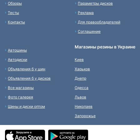
Обзоры
Параметры дисков
Тесты
Реклама
Контакты
Для правообладателей
Соглашение
Магазины резины в Украине
Автошины
Автодиски
Киев
Объявления б у шин
Харьков
Объявления б у дисков
Днепр
Все магазины
Одесса
Фото галерея
Львов
Шины и диски оптом
Николаев
Запорожье