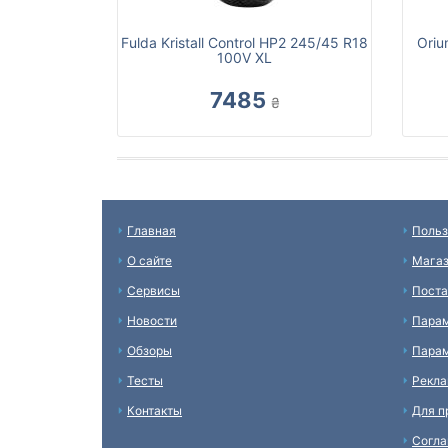
Fulda Kristall Control HP2 245/45 R18
Oriu
100V XL
7485
₴
Главная
Польз
О сайте
Мага
Сервисы
Пост
Новости
Пара
Обзоры
Парам
Тесты
Рекл
Контакты
Для п
Согл