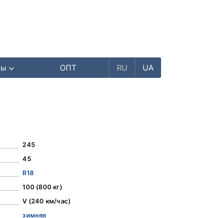
ры
ОПТ
RU
UA
245
45
R18
100 (800 кг)
V (240 км/час)
зимняя