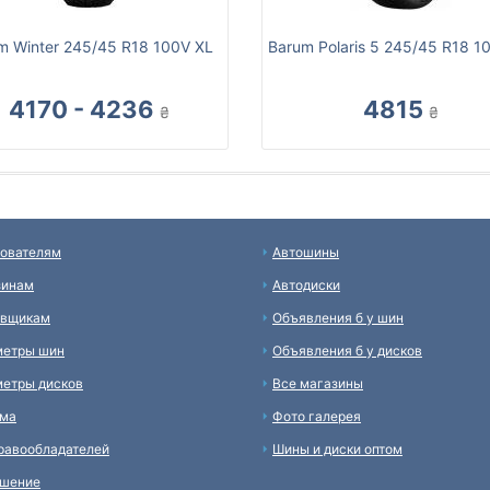
m Winter 245/45 R18 100V XL
Barum Polaris 5 245/45 R18 1
4170 - 4236
4815
₴
₴
ователям
Автошины
зинам
Автодиски
авщикам
Объявления б у шин
метры шин
Объявления б у дисков
етры дисков
Все магазины
ама
Фото галерея
равообладателей
Шины и диски оптом
ашение