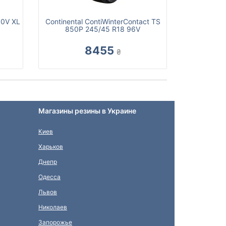
00V XL
Continental ContiWinterContact TS
850P 245/45 R18 96V
8455
₴
Магазины резины в Украине
Киев
Харьков
Днепр
Одесса
Львов
Николаев
Запорожье