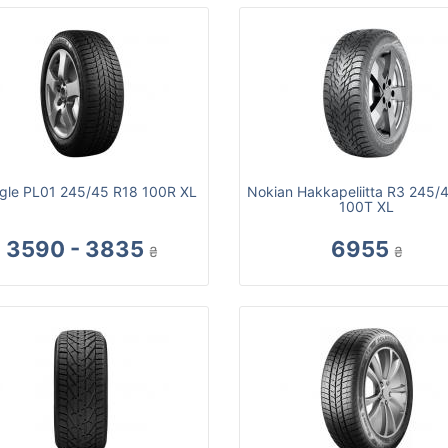
ngle PL01 245/45 R18 100R XL
Nokian Hakkapeliitta R3 245/
100T XL
3590 - 3835
6955
₴
₴