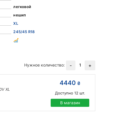
легковой
нешип
XL
245/45 R18
Нужное количество:
1
-
+
4440
₴
0V XL
Доступно
12
шт.
В магазин