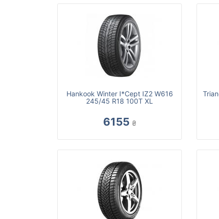
Hankook Winter I*Cept IZ2 W616
Tria
245/45 R18 100T XL
6155
₴