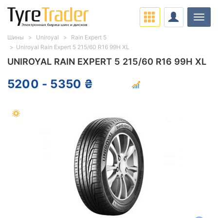
Нави
Шины
Uniroyal
Rain Expert 5
Uniroyal Rain Expert 5 215/60 R16 99H XL
UNIROYAL RAIN EXPERT 5 215/60 R16 99H XL
5200 - 5350 ₴