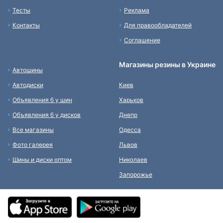
Тесты
Реклама
Контакты
Для правообладателей
Соглашение
Магазины резины в Украине
Автошины
Автодиски
Киев
Объявления б у шин
Харьков
Объявления б у дисков
Днепр
Все магазины
Одесса
Фото галерея
Львов
Шины и диски оптом
Николаев
Запорожье